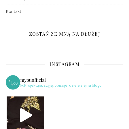
Kontakt
ZOSTAŃ ZE MNĄ NA DŁUŻEJ
INSTAGRAM
myouofficial
✂️Projektuje, szyję, opisuje, dziele się na blogu.