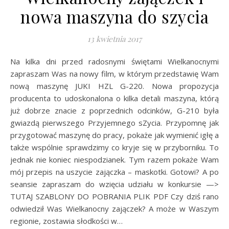
nowa maszyna do szycia
13 kwietnia 2017
Na kilka dni przed radosnymi świętami Wielkanocnymi
zapraszam Was na nowy film, w którym przedstawię Wam
nową maszynę JUKI HZL G-220. Nowa propozycja
producenta to udoskonalona o kilka detali maszyna, którą
już dobrze znacie z poprzednich odcinków, G-210 była
gwiazdą pierwszego Przyjemnego sZycia. Przypomnę jak
przygotować maszynę do pracy, pokaże jak wymienić igłę a
także wspólnie sprawdzimy co kryje się w przyborniku. To
jednak nie koniec niespodzianek. Tym razem pokaże Wam
mój przepis na uszycie zajączka – maskotki. Gotowi? A po
seansie zapraszam do wzięcia udziału w konkursie —>
TUTAJ SZABLONY DO POBRANIA PLIK PDF Czy dziś rano
odwiedził Was Wielkanocny zajączek? A może w Waszym
regionie, zostawia słodkości w…