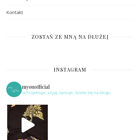
Kontakt
ZOSTAŃ ZE MNĄ NA DŁUŻEJ
INSTAGRAM
myouofficial
✂️Projektuje, szyję, opisuje, dziele się na blogu.