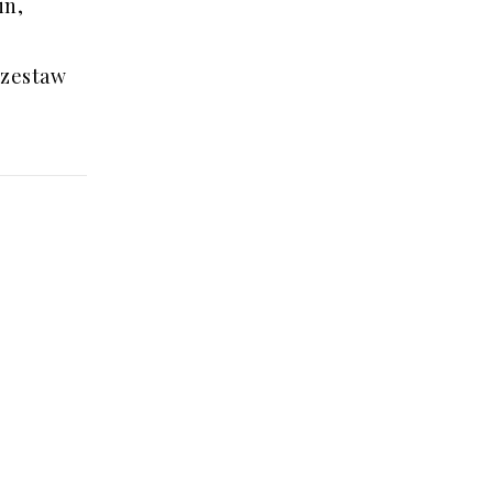
in,
 zestaw