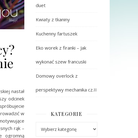
duet
Kwiaty z tkaniny
Kuchenny fartuszek
cy?
Eko worek z firanki – Jak
nie
wykonać szew francuski
Domowy overlock z
perspektywy mechanika cz.II
kiej nastał
szy odcinek
spróbujecie
prowadzić w
KATEGORIE
e motywujące
Kategorie
asnych rąk –
ie ogromną