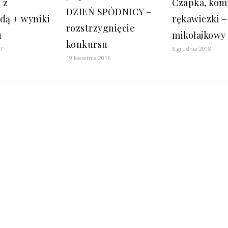
 z
Czapka, kom
DZIEŃ SPÓDNICY –
łdą + wyniki
rękawiczki –
rozstrzygnięcie
u
mikołajkowy
konkursu
7
6 grudnia 2018
19 kwietnia 2016