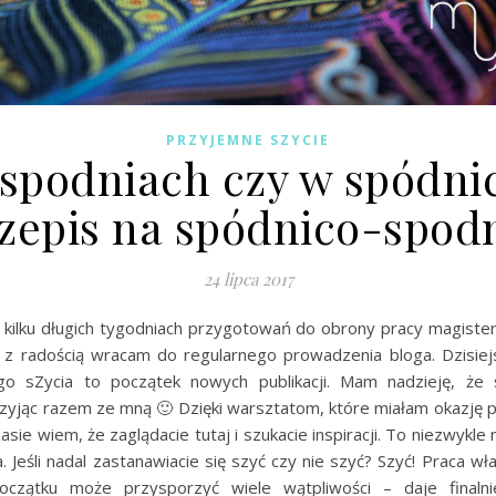
PRZYJEMNE SZYCIE
spodniach czy w spódni
zepis na spódnico-spod
24 lipca 2017
 kilku długich tygodniach przygotowań do obrony pracy magisters
y z radością wracam do regularnego prowadzenia bloga. Dzisiej
o sZycia to początek nowych publikacji. Mam nadzieję, że 
 szyjąc razem ze mną 🙂 Dzięki warsztatom, które miałam okazję 
asie wiem, że zaglądacie tutaj i szukacie inspiracji. To niezwykl
a. Jeśli nadal zastanawiacie się szyć czy nie szyć? Szyć! Praca wł
oczątku może przysporzyć wiele wątpliwości – daje finaln