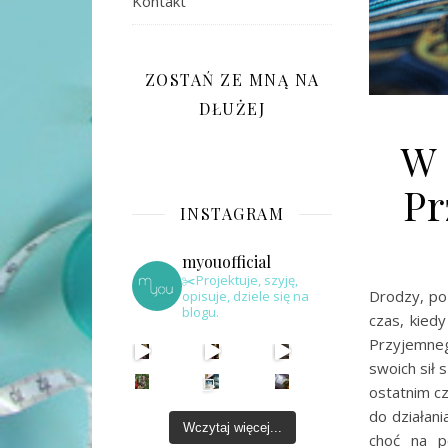
Kontakt
ZOSTAŃ ZE MNĄ NA
DŁUŻEJ
W 
Pr
INSTAGRAM
myouofficial
✂️Projektuje, szyję,
Drodzy, po
opisuje, dziele się na
blogu.
czas, kied
Przyjemneg
swoich sił
ostatnim cz
do działani
Wczytaj więcej...
choć na p