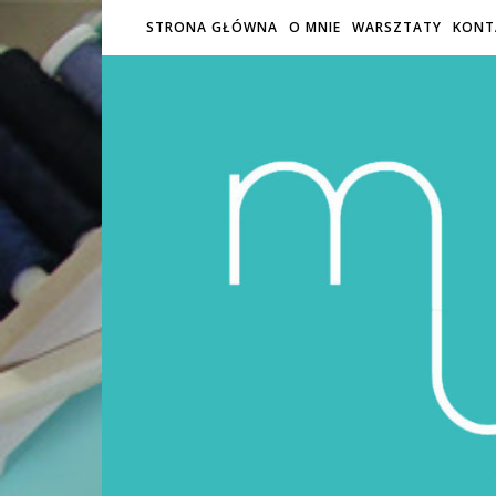
STRONA GŁÓWNA
O MNIE
WARSZTATY
KONT