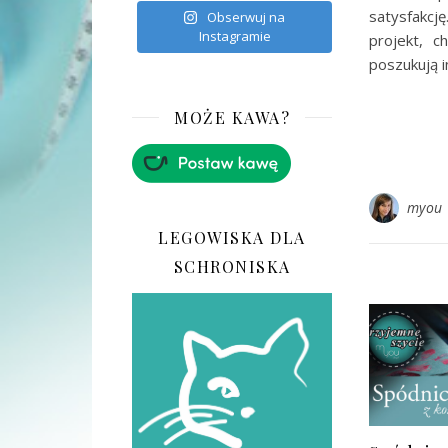
satysfakcj
Obserwuj na
Instagramie
projekt, 
poszukują i
MOŻE KAWA?
myou
LEGOWISKA DLA
SCHRONISKA