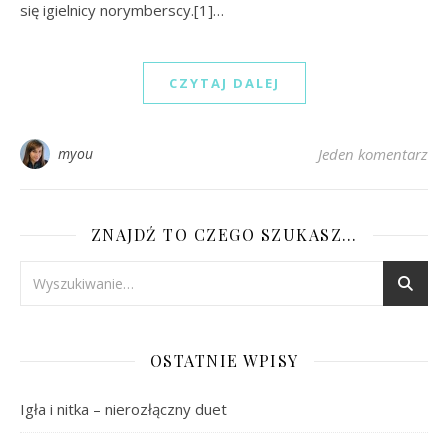
się igielnicy norymberscy.[1]…
CZYTAJ DALEJ
myou
Jeden komentarz
ZNAJDŹ TO CZEGO SZUKASZ…
OSTATNIE WPISY
Igła i nitka – nierozłączny duet