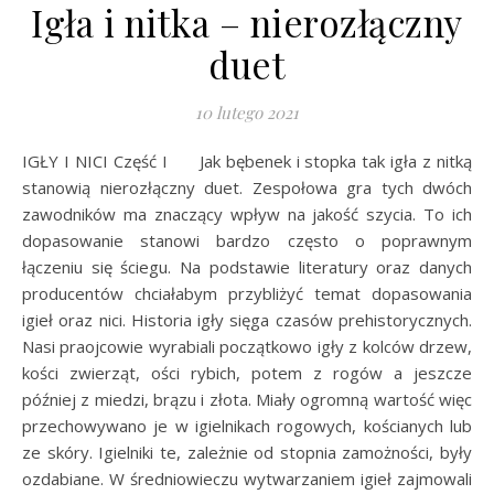
Igła i nitka – nierozłączny
duet
10 lutego 2021
IGŁY I NICI Część I Jak bębenek i stopka tak igła z nitką
stanowią nierozłączny duet. Zespołowa gra tych dwóch
zawodników ma znaczący wpływ na jakość szycia. To ich
dopasowanie stanowi bardzo często o poprawnym
łączeniu się ściegu. Na podstawie literatury oraz danych
producentów chciałabym przybliżyć temat dopasowania
igieł oraz nici. Historia igły sięga czasów prehistorycznych.
Nasi praojcowie wyrabiali początkowo igły z kolców drzew,
kości zwierząt, ości rybich, potem z rogów a jeszcze
później z miedzi, brązu i złota. Miały ogromną wartość więc
przechowywano je w igielnikach rogowych, kościanych lub
ze skóry. Igielniki te, zależnie od stopnia zamożności, były
ozdabiane. W średniowieczu wytwarzaniem igieł zajmowali