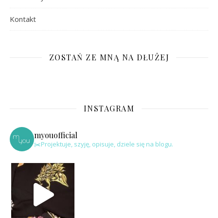
Kontakt
ZOSTAŃ ZE MNĄ NA DŁUŻEJ
INSTAGRAM
myouofficial
✂️Projektuje, szyję, opisuje, dziele się na blogu.