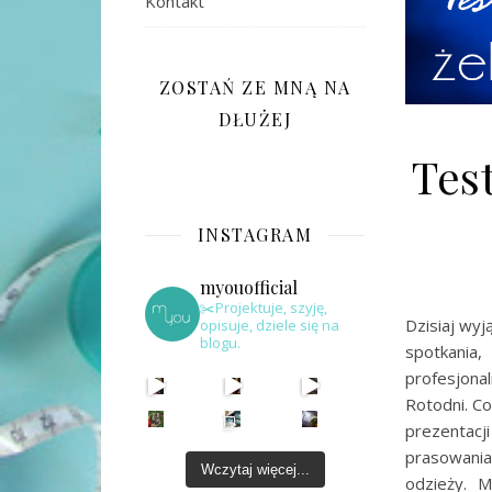
Kontakt
ZOSTAŃ ZE MNĄ NA
DŁUŻEJ
Tes
INSTAGRAM
myouofficial
✂️Projektuje, szyję,
Dzisiaj wy
opisuje, dziele się na
blogu.
spotkania
profesjona
Rotodni. Co
prezentacj
prasowania
Wczytaj więcej...
odzieży. 