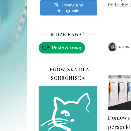
Podzielcie
Obserwuj na
Instagramie
MOŻE KAWA?
myou
LEGOWISKA DLA
SCHRONISKA
Domowy 
perspek