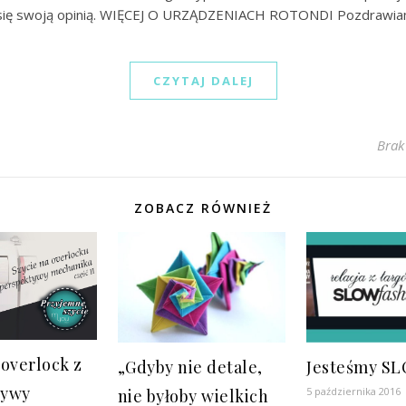
 się swoją opinią. WIĘCEJ O URZĄDZENIACH ROTONDI Pozdrawia
CZYTAJ DALEJ
Brak
ZOBACZ RÓWNIEŻ
overlock z
„Gdyby nie detale,
Jesteśmy S
tywy
5 października 2016
nie byłoby wielkich