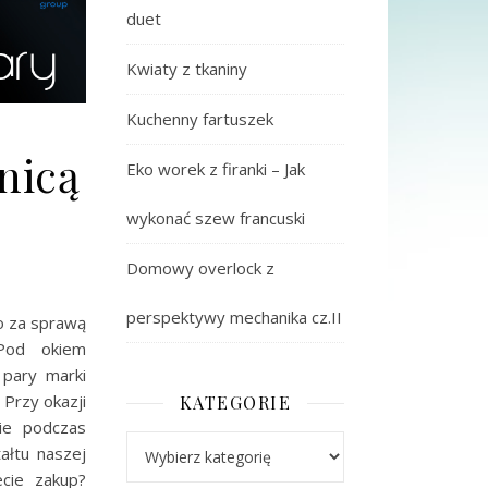
duet
Kwiaty z tkaniny
Kuchenny fartuszek
nicą
Eko worek z firanki – Jak
wykonać szew francuski
Domowy overlock z
perspektywy mechanika cz.II
o za sprawą
 Pod okiem
 pary marki
 Przy okazji
KATEGORIE
nie podczas
Kategorie
ałtu naszej
cie zakup?