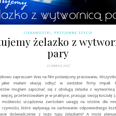
,
CIEKAWOSTKI
PRZYJEMNE SZYCIE
tujemy żelazko z wytwor
pary
22 marca 2017
jątkowo zapraszam Was na film poświęcony prasowaniu. Wszystk
, jakie miałam okazję odbyć w siedzibie firmy Impall.
listów mogłam zapoznać się z obsługą żelazka z wytwornicą
 więcej, przetestowałam je w praktyce, prasując swoją koszulę :).
i możliwości urządzenia zwróciłam uwagę na istotne dla m
 czynności, które wpływają na zachowanie odpowiedniego kszt
Macie doświadczenie z tego typu żelazkami? A może planuje