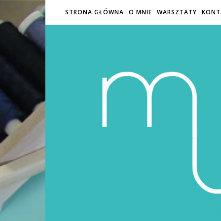
STRONA GŁÓWNA
O MNIE
WARSZTATY
KONT