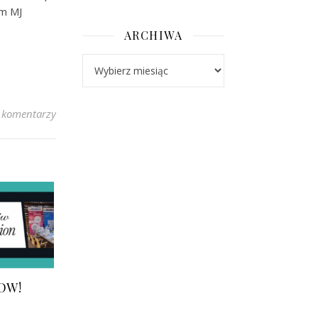
m MJ
ARCHIWA
Archiwa
 komentarzy
LOW!