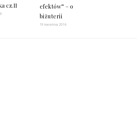
a cz.II
efektów” – o
19
biżuterii
19 kwietnia 2016