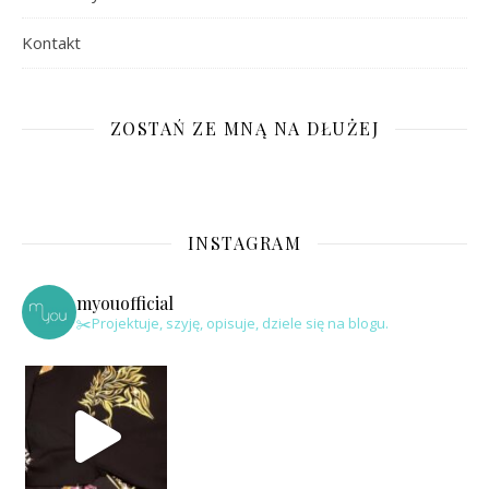
Kontakt
ZOSTAŃ ZE MNĄ NA DŁUŻEJ
INSTAGRAM
myouofficial
✂️Projektuje, szyję, opisuje, dziele się na blogu.