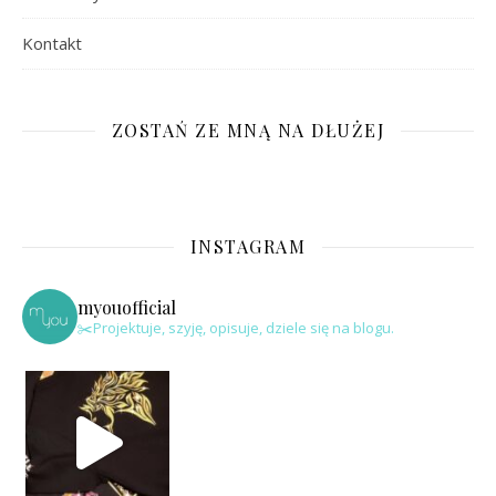
Kontakt
ZOSTAŃ ZE MNĄ NA DŁUŻEJ
INSTAGRAM
myouofficial
✂️Projektuje, szyję, opisuje, dziele się na blogu.