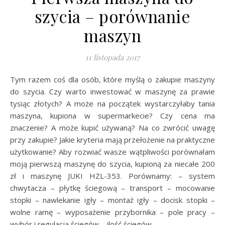
szycia – porównanie
maszyn
11 listopada 2017
Tym razem coś dla osób, które myślą o zakupie maszyny
do szycia. Czy warto inwestować w maszynę za prawie
tysiąc złotych? A może na początek wystarczyłaby tania
maszyna, kupiona w supermarkecie? Czy cena ma
znaczenie? A może kupić używaną? Na co zwrócić uwagę
przy zakupie? Jakie kryteria mają przełożenie na praktyczne
użytkowanie? Aby rozwiać wasze wątpliwości porównałam
moją pierwszą maszynę do szycia, kupioną za niecałe 200
zł i maszynę JUKI HZL-353. Porównamy: – system
chwytacza – płytkę ściegową – transport – mocowanie
stopki – nawlekanie igły – montaż igły – docisk stopki –
wolne ramę – wyposażenie przybornika – pole pracy –
wybór i regulacja ściegów – ilość ściegów –…