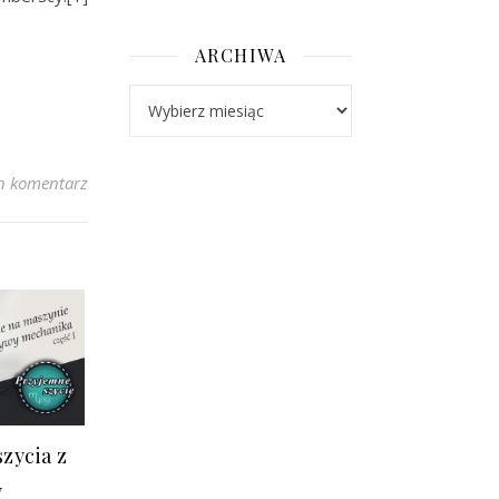
ARCHIWA
Archiwa
n komentarz
zycia z
y