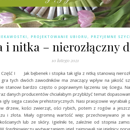
,
,
IEKAWOSTKI
PROJEKTOWANIE UBIORU
PRZYJEMNE SZYC
a i nitka – nierozłączny 
10 lutego 2021
 Część I Jak bębenek i stopka tak igła z nitką stanowią nieroz
gra tych dwóch zawodników ma znaczący wpływ na jakość szy
e stanowi bardzo często o poprawnym łączeniu się ściegu. N
oraz danych producentów chciałabym przybliżyć temat dopasowani
ria igły sięga czasów prehistorycznych. Nasi praojcowie wyrabial
ców drzew, kości zwierząt, ości rybich, potem z rogów a jeszcz
ązu i złota. Miały ogromną wartość więc przechowywano je w 
ościanych lub ze skóry. Igielniki te, zależnie od stopnia zamo
W średniowieczu wytwarzaniem igieł zajmowali się igielnicy nor