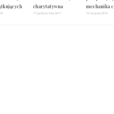
ątkujących
charytatywna
mechanika cz
016
17 października 2017
13 sierpnia 2019