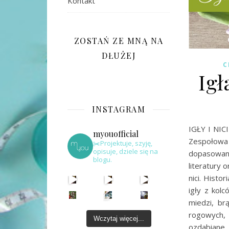
Kontakt
ZOSTAŃ ZE MNĄ NA
DŁUŻEJ
C
Igł
INSTAGRAM
IGŁY I NICI
myouofficial
Zespołowa 
✂️Projektuje, szyję,
opisuje, dziele się na
dopasowani
blogu.
literatury 
nici. Histo
igły z kol
miedzi, br
rogowych, k
Wczytaj więcej...
ozdabiane. 