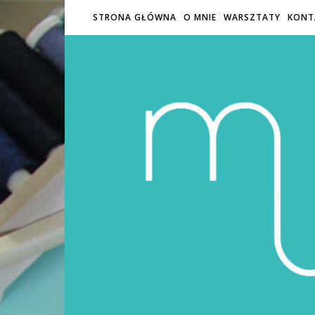
STRONA GŁÓWNA
O MNIE
WARSZTATY
KONT