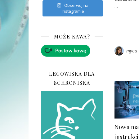
Obserwuj na
…
Instagramie
MOŻE KAWA?
myou
LEGOWISKA DLA
SCHRONISKA
Nowa ma
instrukcj