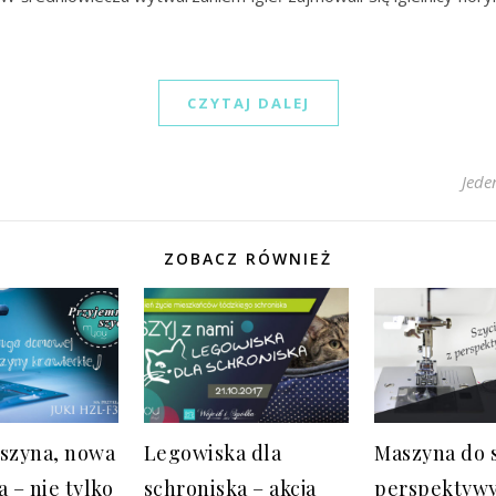
CZYTAJ DALEJ
Jede
ZOBACZ RÓWNIEŻ
szyna, nowa
Legowiska dla
Maszyna do s
a – nie tylko
schroniska – akcja
perspektyw