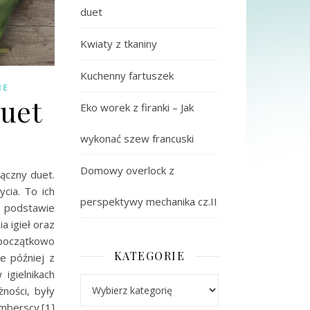
duet
Kwiaty z tkaniny
Kuchenny fartuszek
IE
duet
Eko worek z firanki – Jak
wykonać szew francuski
Domowy overlock z
łączny duet.
cia. To ich
perspektywy mechanika cz.II
a podstawie
a igieł oraz
i początkowo
KATEGORIE
e później z
igielnikach
Kategorie
żności, były
ymberscy.[1]