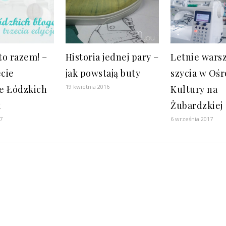
to razem! –
Historia jednej pary –
Letnie warsz
ecie
jak powstają buty
szycia w Oś
19 kwietnia 2016
e Łódzkich
Kultury na
k
Żubardzkiej
7
6 września 2017