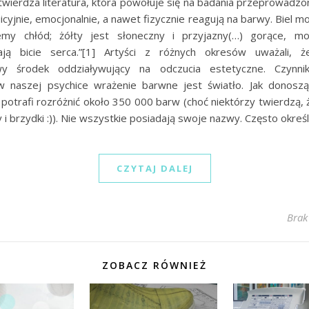
wierdza literatura, która powołuje się na badania przeprowadzo
uicyjnie, emocjonalnie, a nawet fizycznie reagują na barwy. Biel m
emy chłód; żółty jest słoneczny i przyjazny(…) gorące, m
ają bicie serca.”[1] Artyści z różnych okresów uważali, 
y środek oddziaływujący na odczucia estetyczne. Czynnik
 naszej psychice wrażenie barwne jest światło. Jak donosz
 potrafi rozróżnić około 350 000 barw (choć niektórzy twierdzą, 
 i brzydki :)). Nie wszystkie posiadają swoje nazwy. Często okre
CZYTAJ DALEJ
Brak
ZOBACZ RÓWNIEŻ