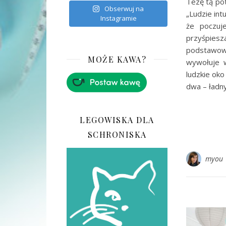
Tezę tą pot
Obserwuj na
„Ludzie int
Instagramie
że poczuj
przyśpiesz
podstawow
MOŻE KAWA?
wywołuje w
ludzkie oko
dwa – ładny
LEGOWISKA DLA
SCHRONISKA
myou