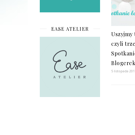
EASE ATELIER
Uszyjmy 
czyli trz
Spotkani
Blogere
5 listopada 201