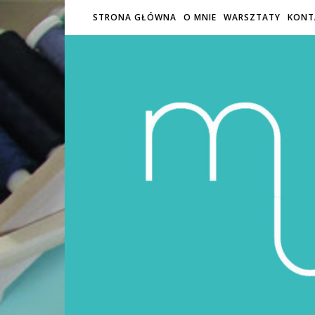
STRONA GŁÓWNA
O MNIE
WARSZTATY
KONT