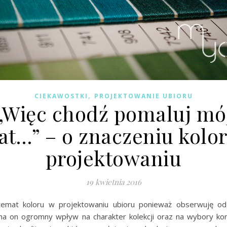
,
CIEKAWOSTKI
PROJEKTOWANIE UBIORU
„Więc chodź pomaluj mó
at…” – o znaczeniu kolo
projektowaniu
19 kwietnia 2016
temat koloru w projektowaniu ubioru ponieważ obserwuję od
ma on ogromny wpływ na charakter kolekcji oraz na wybory k