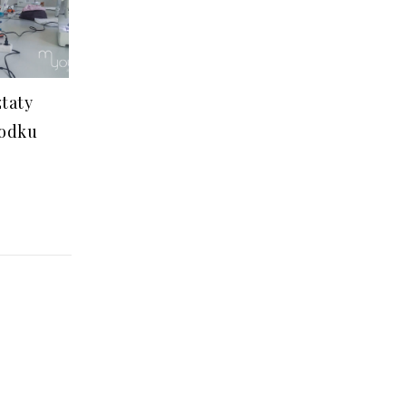
taty
rodku