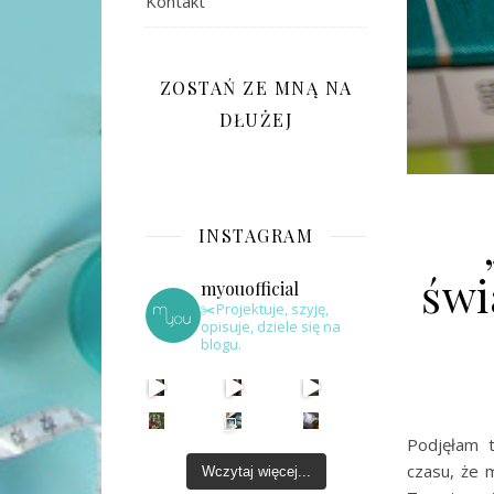
Kontakt
ZOSTAŃ ZE MNĄ NA
DŁUŻEJ
INSTAGRAM
świ
myouofficial
✂️Projektuje, szyję,
opisuje, dziele się na
blogu.
Podjęłam 
czasu, że 
Wczytaj więcej...