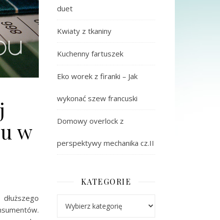
duet
Kwiaty z tkaniny
Kuchenny fartuszek
Eko worek z firanki – Jak
wykonać szew francuski
j
Domowy overlock z
ru w
perspektywy mechanika cz.II
KATEGORIE
 dłuższego
Kategorie
onsumentów.