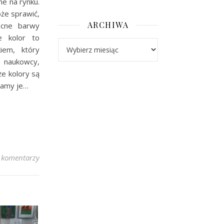
ne na rynku.
oże sprawić,
ARCHIWA
ocne barwy
że kolor to
Archiwa
iem, który
ą naukowcy,
że kolory są
ślamy je…
 komentarzy