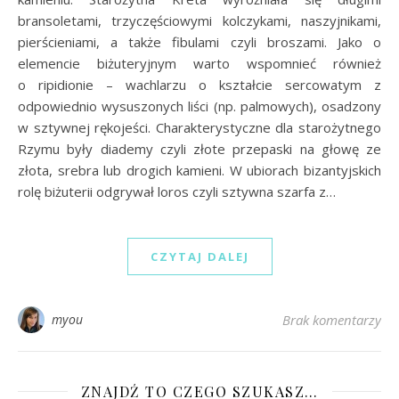
bransoletami, trzyczęściowymi kolczykami, naszyjnikami,
pierścieniami, a także fibulami czyli broszami. Jako o
elemencie biżuteryjnym warto wspomnieć również
o ripidionie – wachlarzu o kształcie sercowatym z
odpowiednio wysuszonych liści (np. palmowych), osadzony
w sztywnej rękojeści. Charakterystyczne dla starożytnego
Rzymu były diademy czyli złote przepaski na głowę ze
złota, srebra lub drogich kamieni. W ubiorach bizantyjskich
rolę biżuterii odgrywał loros czyli sztywna szarfa z…
CZYTAJ DALEJ
myou
Brak komentarzy
ZNAJDŹ TO CZEGO SZUKASZ…