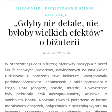
,
,
CIEKAWOSTKI
PROJEKTOWANIE UBIORU
STYLIZACJE
„Gdyby nie detale, nie
byłoby wielkich efektów”
– o biżuterii
19 kwietnia 2016
W starożytnej Grecji biżuterię stanowiły naszyjniki z pereł
lub fajansowych paciorków, nawleczonych na nitki (kolor
turkusowy z oranżem) tzw. kołnierze. Występowały
podobne bransolety i naramienniki, a także bransolety z
litego złota (obręcze, spirale, muszle). Powszechne
były pektorały czyli naszyjniki-amulety ażurowe, z
symbolami bóstw. Noszono również pierścienie w formie
metalowych obrączek, połączonych z pieczątką wyrytą na
kamieniu. Starożytna Kreta wyróżniała się długimi