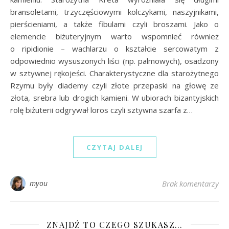
bransoletami, trzyczęściowymi kolczykami, naszyjnikami,
pierścieniami, a także fibulami czyli broszami. Jako o
elemencie biżuteryjnym warto wspomnieć również
o ripidionie – wachlarzu o kształcie sercowatym z
odpowiednio wysuszonych liści (np. palmowych), osadzony
w sztywnej rękojeści. Charakterystyczne dla starożytnego
Rzymu były diademy czyli złote przepaski na głowę ze
złota, srebra lub drogich kamieni. W ubiorach bizantyjskich
rolę biżuterii odgrywał loros czyli sztywna szarfa z…
CZYTAJ DALEJ
myou
Brak komentarzy
ZNAJDŹ TO CZEGO SZUKASZ…