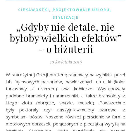
,
,
CIEKAWOSTKI
PROJEKTOWANIE UBIORU
STYLIZACJE
„Gdyby nie detale, nie
byłoby wielkich efektów”
– o biżuterii
19 kwietnia 2016
W starożytnej Grecji biżuterię stanowiły naszyjniki z pereł
lub fajansowych paciorków, nawleczonych na nitki (kolor
turkusowy z oranżem) tzw. kołnierze. Występowały
podobne bransolety i naramienniki, a także bransolety z
litego złota (obręcze, spirale, muszle). Powszechne
były pektorały czyli naszyjniki-amulety ażurowe, z
symbolami bóstw. Noszono również pierścienie w formie
metalowych obrączek, połączonych z pieczątką wyrytą na
kamieniu. Starożytna Kreta wyróżniała się długimi