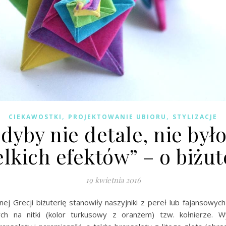
,
,
CIEKAWOSTKI
PROJEKTOWANIE UBIORU
STYLIZACJE
dyby nie detale, nie był
lkich efektów” – o biżut
19 kwietnia 2016
ej Grecji biżuterię stanowiły naszyjniki z pereł lub fajansowyc
ch na nitki (kolor turkusowy z oranżem) tzw. kołnierze. 