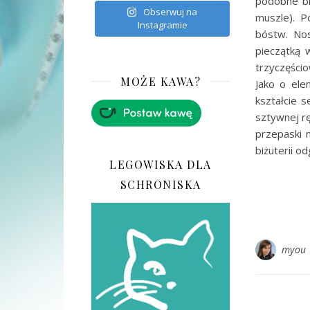
podobne bra
Obserwuj na
muszle). P
Instagramie
bóstw. Nos
pieczątką 
trzyczęścio
MOŻE KAWA?
Jako o ele
kształcie 
sztywnej rę
przepaski n
biżuterii o
LEGOWISKA DLA
SCHRONISKA
myou