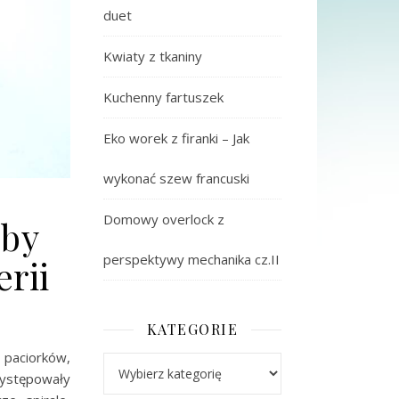
duet
Kwiaty z tkaniny
Kuchenny fartuszek
Eko worek z firanki – Jak
wykonać szew francuski
Domowy overlock z
oby
perspektywy mechanika cz.II
erii
KATEGORIE
h paciorków,
Kategorie
Występowały