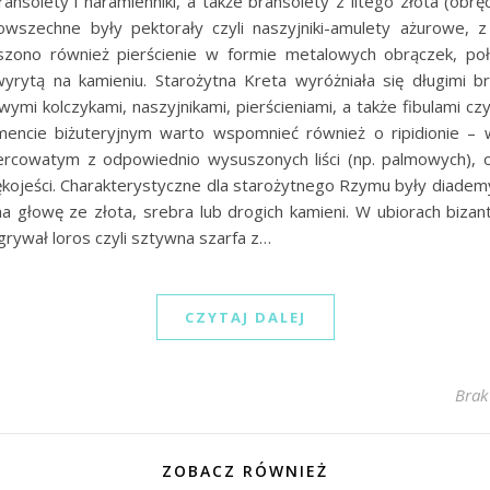
nsolety i naramienniki, a także bransolety z litego złota (obręc
owszechne były pektorały czyli naszyjniki-amulety ażurowe, 
zono również pierścienie w formie metalowych obrączek, po
wyrytą na kamieniu. Starożytna Kreta wyróżniała się długimi br
wymi kolczykami, naszyjnikami, pierścieniami, a także fibulami czy
mencie biżuteryjnym warto wspomnieć również o ripidionie – 
sercowatym z odpowiednio wysuszonych liści (np. palmowych),
kojeści. Charakterystyczne dla starożytnego Rzymu były diademy
a głowę ze złota, srebra lub drogich kamieni. W ubiorach bizant
dgrywał loros czyli sztywna szarfa z…
CZYTAJ DALEJ
Brak
ZOBACZ RÓWNIEŻ