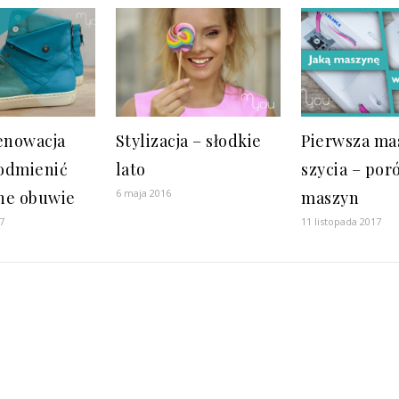
renowacja
Stylizacja – słodkie
Pierwsza ma
 odmienić
lato
szycia – po
6 maja 2016
ne obuwie
maszyn
7
11 listopada 2017