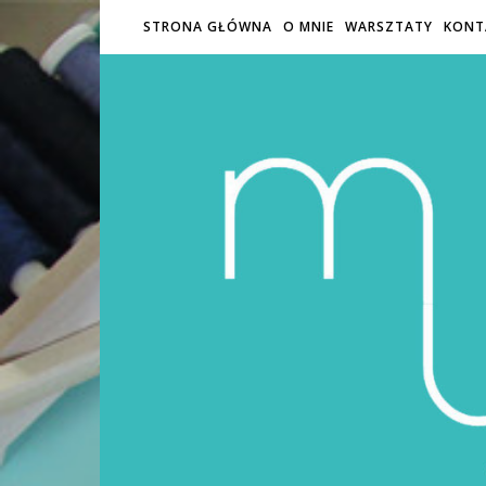
STRONA GŁÓWNA
O MNIE
WARSZTATY
KONT