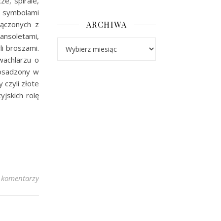
ze, spirale,
z symbolami
łączonych z
ARCHIWA
ansoletami,
Archiwa
li broszami.
wachlarzu o
 osadzony w
 czyli złote
yjskich rolę
 komentarzy