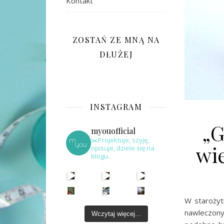
Kontakt
ZOSTAŃ ZE MNĄ NA
DŁUŻEJ
INSTAGRAM
„G
myouofficial
✂️Projektuje, szyję,
wie
opisuje, dziele się na
blogu.
W starożytn
nawleczony
Wczytaj więcej...