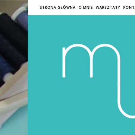
STRONA GŁÓWNA
O MNIE
WARSZTATY
KONT