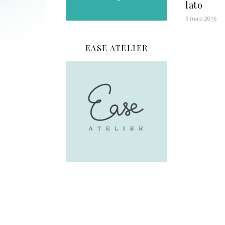
lato
6 maja 2016
EASE ATELIER