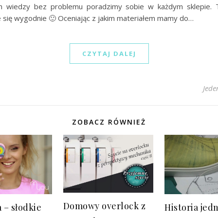
em wiedzy bez problemu poradzimy sobie w każdym sklepie.
e się wygodnie 🙂 Oceniając z jakim materiałem mamy do…
CZYTAJ DALEJ
Jede
ZOBACZ RÓWNIEŻ
Domowy overlock z
a – słodkie
Historia jedn