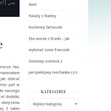
duet
Kwiaty z tkaniny
Kuchenny fartuszek
Eko worek z firanki – Jak
e
wykonać szew francuski
Domowy overlock z
morze. Nie,
perspektywy mechanika cz.II
ateriałami
jak dobrać
pomoc pań w
dla naszego
KATEGORIE
ać dodatki,
Kategorie
 obejrzeniu
ej. Z takim