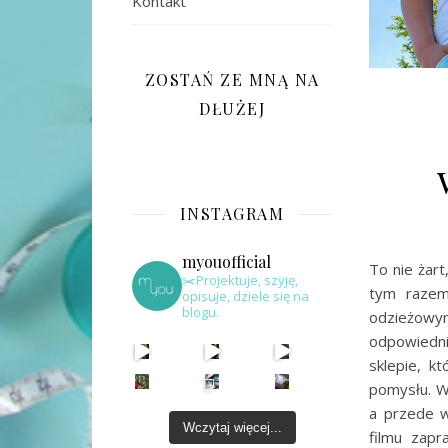
Kontakt
ZOSTAŃ ZE MNĄ NA
DŁUŻEJ
INSTAGRAM
myouofficial
To nie żar
✂️Projektuje, szyję,
tym razem
opisuje, dziele się na
blogu.
odzieżowy
odpowiedni
sklepie, k
pomysłu. W
a przede w
Wczytaj więcej...
filmu zapr