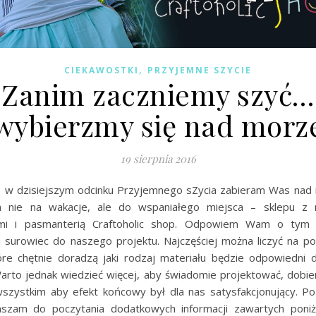
,
CIEKAWOSTKI
PRZYJEMNE SZYCIE
Zanim zaczniemy szyć…
wybierzmy się nad morz
19 sierpnia 2016
t, w dzisiejszym odcinku Przyjemnego sZycia zabieram Was nad 
 nie na wakacje, ale do wspaniałego miejsca – sklepu z m
mi i pasmanterią Craftoholic shop. Odpowiem Wam o tym 
 surowiec do naszego projektu. Najczęściej można liczyć na 
tóre chętnie doradzą jaki rodzaj materiału będzie odpowiedni 
arto jednak wiedzieć więcej, aby świadomie projektować, dobier
szystkim aby efekt końcowy był dla nas satysfakcjonujący. Po
aszam do poczytania dodatkowych informacji zawartych poniż