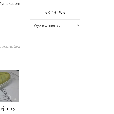
 Tymczasem
ARCHIWA
Archiwa
n komentarz
ej pary –