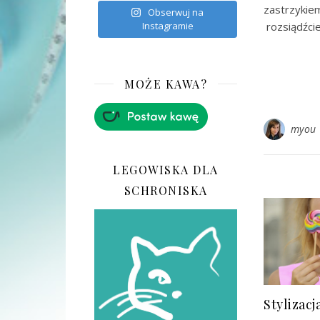
zastrzyki
Obserwuj na
rozsiądźci
Instagramie
MOŻE KAWA?
myou
LEGOWISKA DLA
SCHRONISKA
Stylizacj