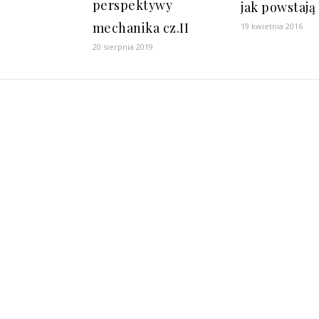
perspektywy
jak powstają
mechanika cz.II
19 kwietnia 2016
20 sierpnia 2019