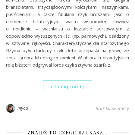
bransoletami, trzyczęściowymi kolczykami, naszyjnikami,
pierścieniami, a także fibulami czyli broszami. Jako o
elemencie biżuteryjnym warto wspomnieć również
o ripidionie – wachlarzu o kształcie sercowatym z
odpowiednio wysuszonych liści (np. palmowych), osadzony
w sztywnej rękojeści. Charakterystyczne dla starożytnego
Rzymu były diademy czyli złote przepaski na głowę ze
złota, srebra lub drogich kamieni. W ubiorach bizantyjskich
rolę biżuterii odgrywał loros czyli sztywna szarfa z…
CZYTAJ DALEJ
myou
Brak komentarzy
ZNAJDŹ TO CZEGO SZUKASZ…