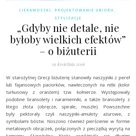
,
,
CIEKAWOSTKI
PROJEKTOWANIE UBIORU
STYLIZACJE
„Gdyby nie detale, nie
byłoby wielkich efektów”
– o biżuterii
19 kwietnia 2016
W starożytnej Grecji biżuterię stanowiły naszyjniki z pereł
lub fajansowych paciorków, nawleczonych na nitki (kolor
turkusowy z oranżem) tzw. kołnierze. Występowały
podobne bransolety i naramienniki, a także bransolety z
litego złota (obręcze, spirale, muszle). Powszechne
były pektorały czyli naszyjniki-amulety ażurowe, z
symbolami bóstw. Noszono również pierścienie w formie
metalowych obrączek, połączonych z pieczątką wyrytą na
kamieniu. Starożytna Kreta wyróżniała się długimi