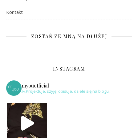
Kontakt
ZOSTAŃ ZE MNĄ NA DŁUŻEJ
INSTAGRAM
myouofficial
✂️Projektuje, szyję, opisuje, dziele się na blogu.