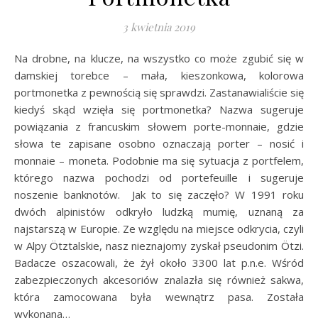
3 kwietnia 2019
Na drobne, na klucze, na wszystko co może zgubić się w
damskiej torebce – mała, kieszonkowa, kolorowa
portmonetka z pewnością się sprawdzi. Zastanawialiście się
kiedyś skąd wzięła się portmonetka? Nazwa sugeruje
powiązania z francuskim słowem porte-monnaie, gdzie
słowa te zapisane osobno oznaczają porter – nosić i
monnaie – moneta. Podobnie ma się sytuacja z portfelem,
którego nazwa pochodzi od portefeuille i sugeruje
noszenie banknotów. Jak to się zaczęło? W 1991 roku
dwóch alpinistów odkryło ludzką mumię, uznaną za
najstarszą w Europie. Ze względu na miejsce odkrycia, czyli
w Alpy Ötztalskie, nasz nieznajomy zyskał pseudonim Ötzi.
Badacze oszacowali, że żył około 3300 lat p.n.e. Wśród
zabezpieczonych akcesoriów znalazła się również sakwa,
która zamocowana była wewnątrz pasa. Została
wykonana…