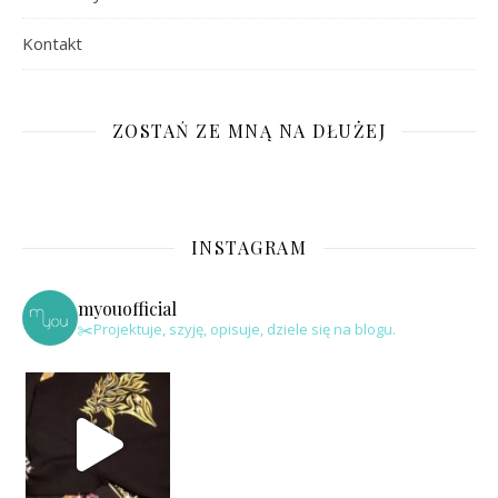
Kontakt
ZOSTAŃ ZE MNĄ NA DŁUŻEJ
INSTAGRAM
myouofficial
✂️Projektuje, szyję, opisuje, dziele się na blogu.