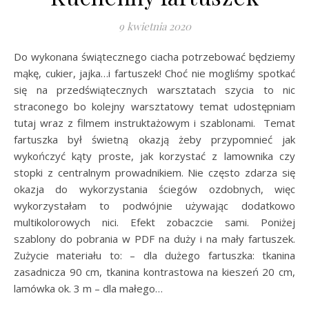
9 kwietnia 2020
Do wykonana świątecznego ciacha potrzebować będziemy
mąkę, cukier, jajka…i fartuszek! Choć nie mogliśmy spotkać
się na przedświątecznych warsztatach szycia to nic
straconego bo kolejny warsztatowy temat udostępniam
tutaj wraz z filmem instruktażowym i szablonami. Temat
fartuszka był świetną okazją żeby przypomnieć jak
wykończyć kąty proste, jak korzystać z lamownika czy
stopki z centralnym prowadnikiem. Nie często zdarza się
okazja do wykorzystania ściegów ozdobnych, więc
wykorzystałam to podwójnie używając dodatkowo
multikolorowych nici. Efekt zobaczcie sami. Poniżej
szablony do pobrania w PDF na duży i na mały fartuszek.
Zużycie materiału to: – dla dużego fartuszka: tkanina
zasadnicza 90 cm, tkanina kontrastowa na kieszeń 20 cm,
lamówka ok. 3 m – dla małego…