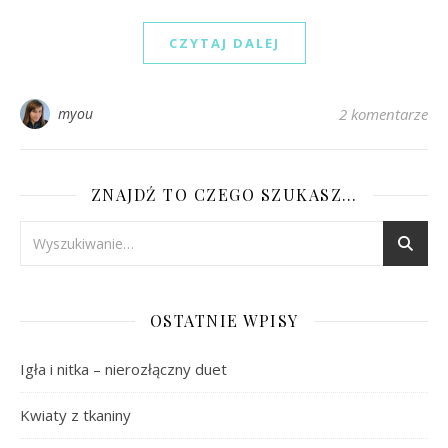
CZYTAJ DALEJ
myou
2 komentarze
ZNAJDŹ TO CZEGO SZUKASZ…
OSTATNIE WPISY
Igła i nitka – nierozłączny duet
Kwiaty z tkaniny