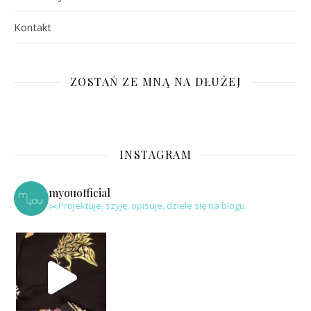
Kontakt
ZOSTAŃ ZE MNĄ NA DŁUŻEJ
INSTAGRAM
myouofficial
✂️Projektuje, szyję, opisuje, dziele się na blogu.