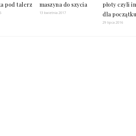
a pod talerz
maszyna do szycia
płoty czyli i
6
13 kwietnia 2017
dla początk
29 lipca 2016