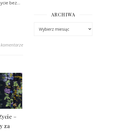
zycie bez…
ARCHIWA
Archiwa
 komentarze
Zycie –
y za