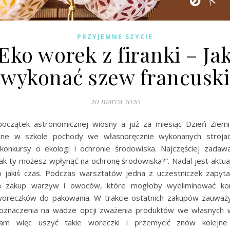
PRZYJEMNE SZYCIE
Eko worek z firanki – Ja
wykonać szew francuski
20 marca 2020
 początek astronomicznej wiosny a już za miesiąc Dzień Ziem
ane w szkole pochody we własnoręcznie wykonanych strojach
konkursy o ekologi i ochronie środowiska. Najczęściej zadaw
jak ty możesz wpłynąć na ochronę środowiska?”. Nadal jest aktua
o jakiś czas. Podczas warsztatów jedna z uczestniczek zapyta
 zakup warzyw i owoców, które mogłoby wyeliminować kor
woreczków do pakowania. W trakcie ostatnich zakupów zauwa
oznaczenia na wadze opcji zważenia produktów we własnych 
łam więc uszyć takie woreczki i przemycić znów kolejne 