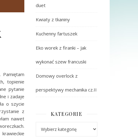
duet
Kwiaty z tkaniny
k
Kuchenny fartuszek
Eko worek z firanki – Jak
wykonać szew francuski
i. Pamiętam
Domowy overlock z
, topienie
ane pytanie
perspektywy mechanika cz.II
lne i zadaje
ła o szycie
zystanie z
KATEGORIE
żyłam nawet
Kategorie
woreczkach.
krawieckie