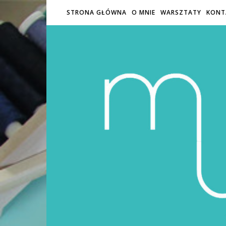
STRONA GŁÓWNA
O MNIE
WARSZTATY
KONT