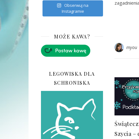
zagadnieni
Obserwuj na
Instagramie
MOŻE KAWA?
myou
LEGOWISKA DLA
SCHRONISKA
Świątecz
Szycia – 