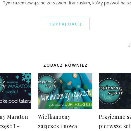
a. Tym razem związane ze szwem francuskim, który pozwoli na s
CZYTAJ DALEJ
2
ZOBACZ RÓWNIEŻ
ny Maraton
Wielkanocny
Przyjemne s
część I –
zajączek i nowa
pierwsze kot