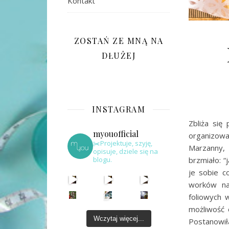
Kontakt
ZOSTAŃ ZE MNĄ NA
DŁUŻEJ
INSTAGRAM
Zbliża się
myouofficial
organizow
✂️Projektuje, szyję,
Marzanny, 
opisuje, dziele się na
brzmiało: “
blogu.
je sobie c
worków na
foliowych 
możliwość 
Wczytaj więcej...
Postanowi