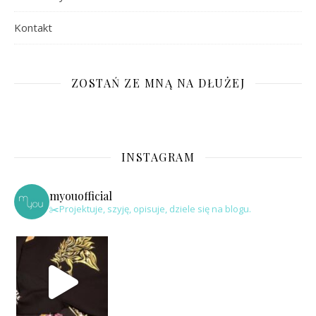
Kontakt
ZOSTAŃ ZE MNĄ NA DŁUŻEJ
INSTAGRAM
myouofficial
✂️Projektuje, szyję, opisuje, dziele się na blogu.