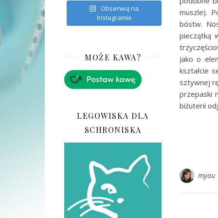
podobne bra
Obserwuj na
muszle). P
Instagramie
bóstw. Nos
pieczątką 
trzyczęścio
MOŻE KAWA?
Jako o ele
kształcie 
sztywnej rę
przepaski n
biżuterii o
LEGOWISKA DLA
SCHRONISKA
myou