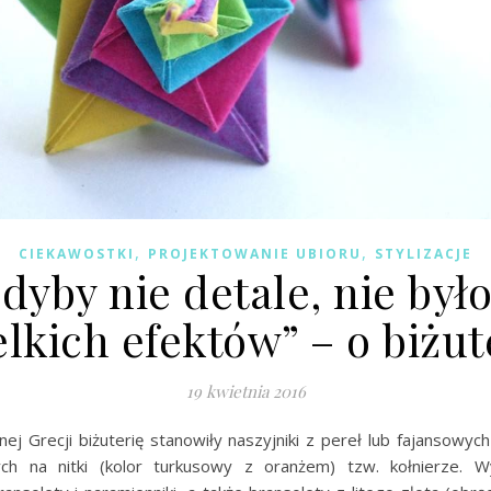
,
,
CIEKAWOSTKI
PROJEKTOWANIE UBIORU
STYLIZACJE
dyby nie detale, nie był
lkich efektów” – o biżut
19 kwietnia 2016
ej Grecji biżuterię stanowiły naszyjniki z pereł lub fajansowyc
ch na nitki (kolor turkusowy z oranżem) tzw. kołnierze. 