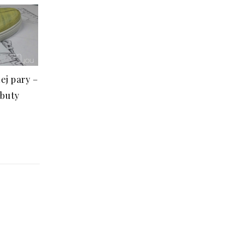
ej pary –
 buty