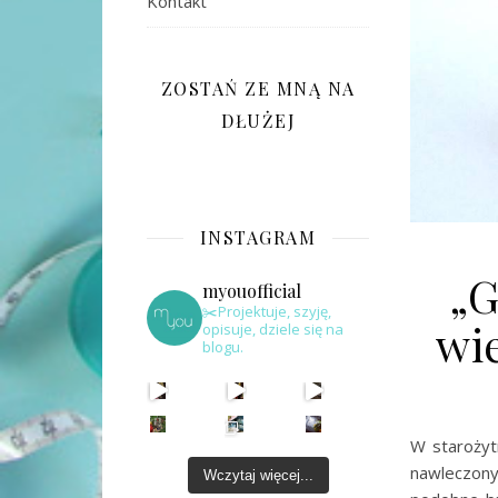
Kontakt
ZOSTAŃ ZE MNĄ NA
DŁUŻEJ
INSTAGRAM
„G
myouofficial
✂️Projektuje, szyję,
wie
opisuje, dziele się na
blogu.
W starożytn
nawleczony
Wczytaj więcej...