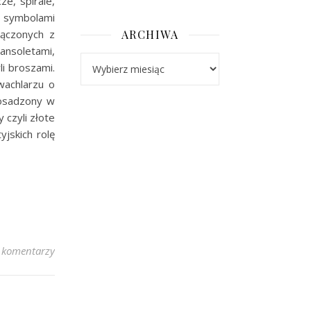
ze, spirale,
z symbolami
łączonych z
ARCHIWA
ansoletami,
Archiwa
li broszami.
wachlarzu o
 osadzony w
 czyli złote
yjskich rolę
 komentarzy