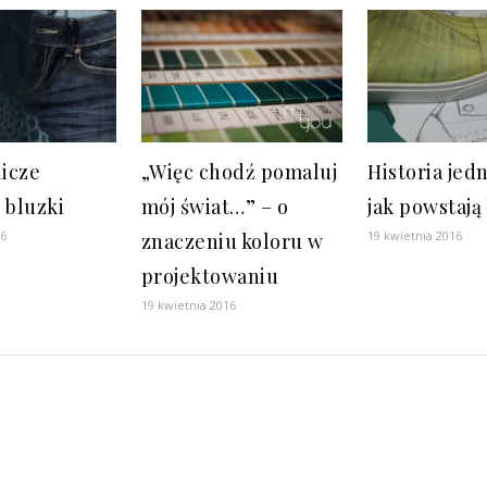
icze
„Więc chodź pomaluj
Historia jedn
 bluzki
mój świat…” – o
jak powstają
16
19 kwietnia 2016
znaczeniu koloru w
projektowaniu
19 kwietnia 2016