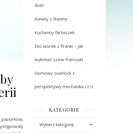
duet
Kwiaty z tkaniny
Kuchenny fartuszek
Eko worek z firanki – Jak
wykonać szew francuski
Domowy overlock z
oby
perspektywy mechanika cz.II
erii
KATEGORIE
h paciorków,
Kategorie
Występowały