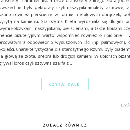
nsolety i naramienniki, a także bransolety z litego złota (obręc
owszechne były pektorały czyli naszyjniki-amulety ażurowe, 
zono również pierścienie w formie metalowych obrączek, po
wyrytą na kamieniu. Starożytna Kreta wyróżniała się długimi br
wymi kolczykami, naszyjnikami, pierścieniami, a także fibulami czy
mencie biżuteryjnym warto wspomnieć również o ripidionie – 
sercowatym z odpowiednio wysuszonych liści (np. palmowych),
kojeści. Charakterystyczne dla starożytnego Rzymu były diademy
a głowę ze złota, srebra lub drogich kamieni. W ubiorach bizant
dgrywał loros czyli sztywna szarfa z…
CZYTAJ DALEJ
Brak
ZOBACZ RÓWNIEŻ