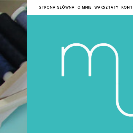
STRONA GŁÓWNA
O MNIE
WARSZTATY
KONT