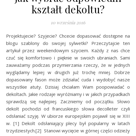
kształt dekoltu?
10 września 2016
Projektujecie? Szyjecie? Chcecie dopasować dostępne na
blogu szablony do swojej sylwetki? Przeczytajcie ten
artykuł przez weekendowym szyciem. Każdy z nas chce
czuć się komfortowo i pięknie w swoich ubraniach. Sami
zauważamy podczas przymierzania rzeczy, że w jednych
wyglądamy lepiej w drugich już trochę mniej. Dobrze
dopasowany fason może zdziałać cuda i wydobyć nasze
wszystkie atuty. Dzisiaj chciałam Wam poopowiadać o
dekoltach. Jakie rodzaje wyróżniamy i w jakich przypadkach
sprawdzą się najlepiej. Zaczniemy od początku. Słowo
dekolt pochodzi od francuskiego słowa decolleter czyli
odsłaniać szyję. W ubiorze europejskim pojawił się w XIII
w. [1] Dekolt odsłaniający plecy był popularny w latach
trzydziestych.[2] Stanowi wycięcie w górnej części odzieży