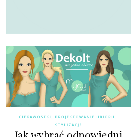
,
,
CIEKAWOSTKI
PROJEKTOWANIE UBIORU
STYLIZACJE
Jak wybrać odpowiedni