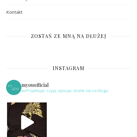
Kontakt
ZOSTAŃ ZE MNĄ NA DŁUŻEJ
INSTAGRAM
myouofficial
✂️Projektuje, szyję, opisuje, dziele się na blogu.