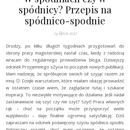
spódnicy? Przepis na
spódnico-spodnie
24 lipca 2017
Drodzy, po kilku długich tygodniach przygotowań do
obrony pracy magisterskiej nastał czas, kiedy z radością
wracam do regularnego prowadzenia bloga. Dzisiejszy
odcinek Przyjemnego sZycia to początek nowych publikacji.
Mam nadzieję, że spróbujecie swoich sił szyjąc razem ze
mną 🙂 Dzięki warsztatom, które miałam okazję prowadzić
w ostatnim czasie wiem, że zaglądacie tutaj i szukacie
inspiracji. To niezwykle motywujące do działania. Jeśli nadal
zastanawiacie się szyć czy nie szyć? Szyć! Praca własnych
rąk – choć na początku może przysporzyć wiele
wątpliwości – daje finalnie ogromną satysfakcję. Dziś
zapraszam na odcinek poświęcony szyciu spódnico-spodni.
Wdzięczny projekt, choć mam wrażenie, że ostatnio