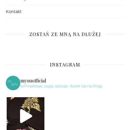
Kontakt
ZOSTAŃ ZE MNĄ NA DŁUŻEJ
INSTAGRAM
myouofficial
✂️Projektuje, szyję, opisuje, dziele się na blogu.