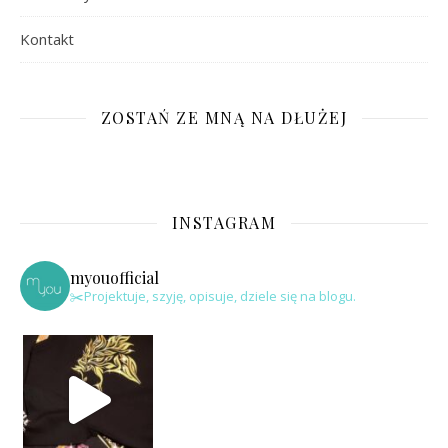
Kontakt
ZOSTAŃ ZE MNĄ NA DŁUŻEJ
INSTAGRAM
myouofficial
✂️Projektuje, szyję, opisuje, dziele się na blogu.