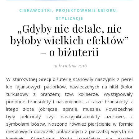
,
,
CIEKAWOSTKI
PROJEKTOWANIE UBIORU
STYLIZACJE
„Gdyby nie detale, nie
byłoby wielkich efektów”
– o biżuterii
19 kwietnia 2016
W starożytnej Grecji biżuterię stanowiły naszyjniki z pereł
lub fajansowych paciorków, nawleczonych na nitki (kolor
turkusowy z oranżem) tzw. kołnierze. Występowały
podobne bransolety i naramienniki, a także bransolety z
litego złota (obręcze, spirale, muszle). Powszechne
były pektorały czyli naszyjniki-amulety ażurowe, z
symbolami bóstw. Noszono również pierścienie w formie
metalowych obrączek, połączonych z pieczątką wyrytą na
kamieniu. Starożytna Kreta wyróżniała się długimi