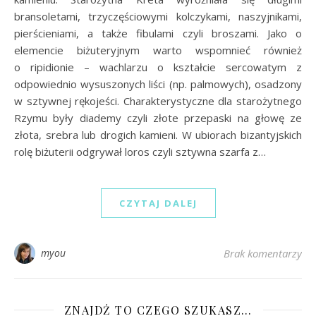
bransoletami, trzyczęściowymi kolczykami, naszyjnikami,
pierścieniami, a także fibulami czyli broszami. Jako o
elemencie biżuteryjnym warto wspomnieć również
o ripidionie – wachlarzu o kształcie sercowatym z
odpowiednio wysuszonych liści (np. palmowych), osadzony
w sztywnej rękojeści. Charakterystyczne dla starożytnego
Rzymu były diademy czyli złote przepaski na głowę ze
złota, srebra lub drogich kamieni. W ubiorach bizantyjskich
rolę biżuterii odgrywał loros czyli sztywna szarfa z…
CZYTAJ DALEJ
myou
Brak komentarzy
ZNAJDŹ TO CZEGO SZUKASZ…