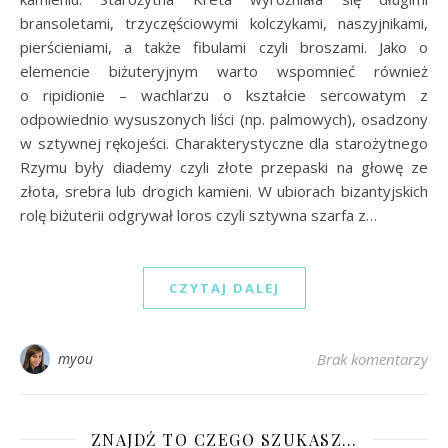
bransoletami, trzyczęściowymi kolczykami, naszyjnikami,
pierścieniami, a także fibulami czyli broszami. Jako o
elemencie biżuteryjnym warto wspomnieć również
o ripidionie – wachlarzu o kształcie sercowatym z
odpowiednio wysuszonych liści (np. palmowych), osadzony
w sztywnej rękojeści. Charakterystyczne dla starożytnego
Rzymu były diademy czyli złote przepaski na głowę ze
złota, srebra lub drogich kamieni. W ubiorach bizantyjskich
rolę biżuterii odgrywał loros czyli sztywna szarfa z…
CZYTAJ DALEJ
myou
Brak komentarzy
ZNAJDŹ TO CZEGO SZUKASZ…