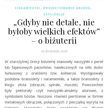
,
,
CIEKAWOSTKI
PROJEKTOWANIE UBIORU
STYLIZACJE
„Gdyby nie detale, nie
byłoby wielkich efektów”
– o biżuterii
19 kwietnia 2016
W starożytnej Grecji biżuterię stanowiły naszyjniki z pereł
lub fajansowych paciorków, nawleczonych na nitki (kolor
turkusowy z oranżem) tzw. kołnierze. Występowały
podobne bransolety i naramienniki, a także bransolety z
litego złota (obręcze, spirale, muszle). Powszechne
były pektorały czyli naszyjniki-amulety ażurowe, z
symbolami bóstw. Noszono również pierścienie w formie
metalowych obrączek, połączonych z pieczątką wyrytą na
kamieniu. Starożytna Kreta wyróżniała się długimi