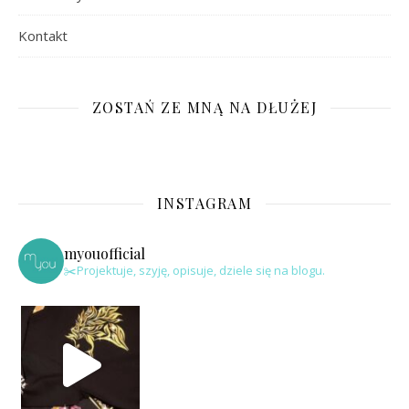
Kontakt
ZOSTAŃ ZE MNĄ NA DŁUŻEJ
INSTAGRAM
myouofficial
✂️Projektuje, szyję, opisuje, dziele się na blogu.