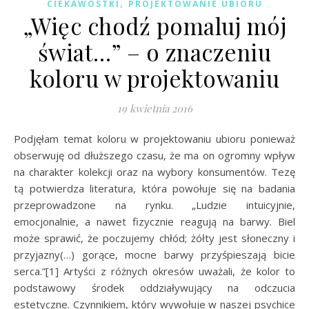
,
CIEKAWOSTKI
PROJEKTOWANIE UBIORU
„Więc chodź pomaluj mój
świat…” – o znaczeniu
koloru w projektowaniu
19 kwietnia 2016
Podjęłam temat koloru w projektowaniu ubioru ponieważ
obserwuję od dłuższego czasu, że ma on ogromny wpływ
na charakter kolekcji oraz na wybory konsumentów. Tezę
tą potwierdza literatura, która powołuje się na badania
przeprowadzone na rynku. „Ludzie intuicyjnie,
emocjonalnie, a nawet fizycznie reagują na barwy. Biel
może sprawić, że poczujemy chłód; żółty jest słoneczny i
przyjazny(…) gorące, mocne barwy przyśpieszają bicie
serca.”[1] Artyści z różnych okresów uważali, że kolor to
podstawowy środek oddziaływujący na odczucia
estetyczne. Czynnikiem, który wywołuje w naszej psychice