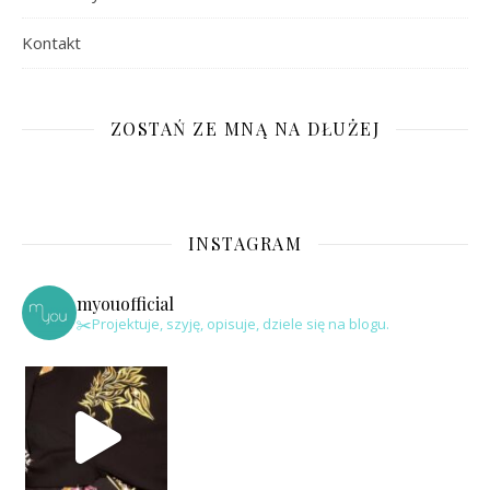
Kontakt
ZOSTAŃ ZE MNĄ NA DŁUŻEJ
INSTAGRAM
myouofficial
✂️Projektuje, szyję, opisuje, dziele się na blogu.