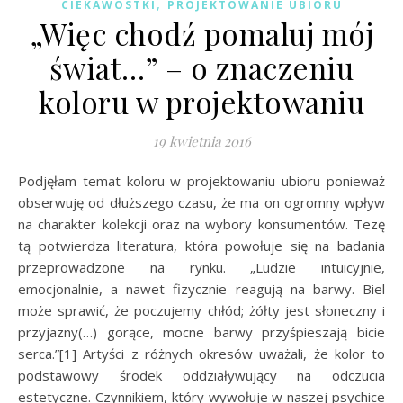
,
CIEKAWOSTKI
PROJEKTOWANIE UBIORU
„Więc chodź pomaluj mój
świat…” – o znaczeniu
koloru w projektowaniu
19 kwietnia 2016
Podjęłam temat koloru w projektowaniu ubioru ponieważ
obserwuję od dłuższego czasu, że ma on ogromny wpływ
na charakter kolekcji oraz na wybory konsumentów. Tezę
tą potwierdza literatura, która powołuje się na badania
przeprowadzone na rynku. „Ludzie intuicyjnie,
emocjonalnie, a nawet fizycznie reagują na barwy. Biel
może sprawić, że poczujemy chłód; żółty jest słoneczny i
przyjazny(…) gorące, mocne barwy przyśpieszają bicie
serca.”[1] Artyści z różnych okresów uważali, że kolor to
podstawowy środek oddziaływujący na odczucia
estetyczne. Czynnikiem, który wywołuje w naszej psychice