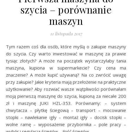
szycia – porównanie
maszyn
11 listopada 2017
Tym razem coś dla osób, które myślą o zakupie maszyny
do szycia. Czy warto inwestować w maszynę za prawie
tysiąc złotych? A może na początek wystarczyłaby tania
maszyna, kupiona w supermarkecie? Czy cena ma
znaczenie? A może kupić używaną? Na co zwrócić uwagę
przy zakupie? Jakie kryteria mają przełożenie na praktyczne
użytkowanie? Aby rozwiać wasze wątpliwości porównałam
moją pierwszą maszynę do szycia, kupioną za niecałe 200
zł i maszynę JUKI HZL-353. Porównamy: – system
chwytacza – płytkę ściegową – transport – mocowanie
stopki – nawlekanie igły – montaż igły – docisk stopki –
wolne ramę – wyposażenie przybornika – pole pracy –
wybór i regulacja ściegów – ilość ściegów –…