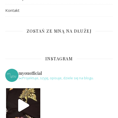
Kontakt
ZOSTAŃ ZE MNĄ NA DŁUŻEJ
INSTAGRAM
myouofficial
✂️Projektuje, szyję, opisuje, dziele się na blogu.