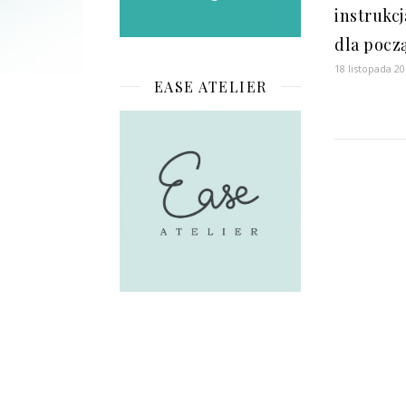
instrukcj
dla pocz
18 listopada 2
EASE ATELIER