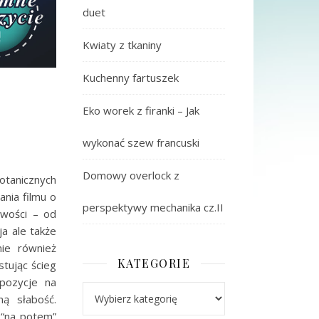
duet
Kwiaty z tkaniny
Kuchenny fartuszek
Eko worek z firanki – Jak
wykonać szew francuski
Domowy overlock z
otanicznych
nia filmu o
perspektywy mechanika cz.II
iwości – od
a ale także
mie również
KATEGORIE
tując ścieg
pozycje na
Kategorie
ną słabość.
e “na potem”