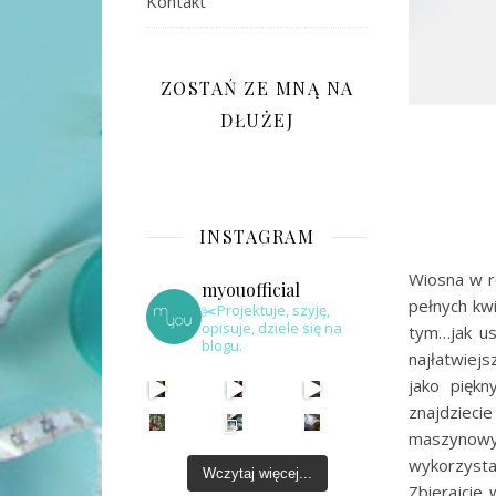
Kontakt
ZOSTAŃ ZE MNĄ NA
DŁUŻEJ
INSTAGRAM
Wiosna w r
myouofficial
pełnych kw
✂️Projektuje, szyję,
opisuje, dziele się na
tym…jak us
blogu.
najłatwiej
jako piękn
znajdzieci
maszynowy
wykorzysta
Wczytaj więcej...
Zbierajcie 