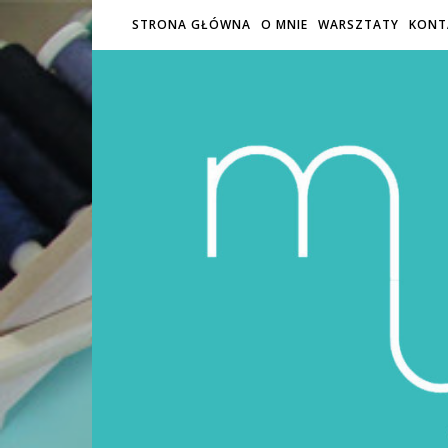
STRONA GŁÓWNA
O MNIE
WARSZTATY
KONT