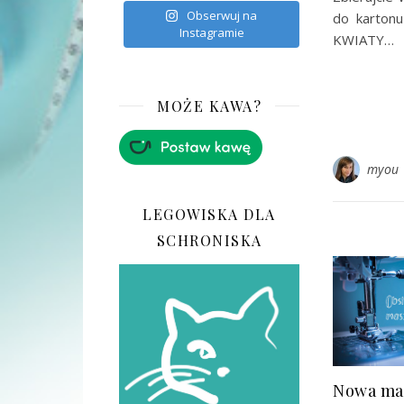
Obserwuj na
do kartonu
Instagramie
KWIATY…
MOŻE KAWA?
myou
LEGOWISKA DLA
SCHRONISKA
Nowa ma