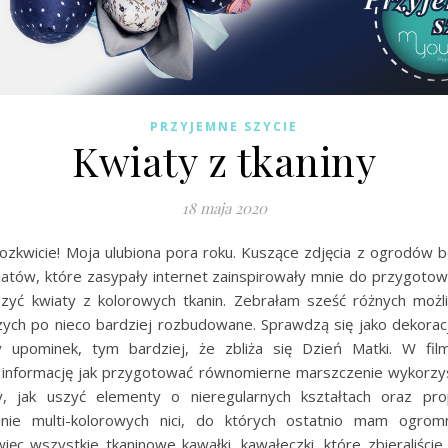
PRZYJEMNE SZYCIE
Kwiaty z tkaniny
18 maja 2020
ozkwicie! Moja ulubiona pora roku. Kuszące zdjęcia z ogrodów b
iatów, które zasypały internet zainspirowały mnie do przygotowa
zyć kwiaty z kolorowych tkanin. Zebrałam sześć różnych możl
szych po nieco bardziej rozbudowane. Sprawdzą się jako dekoracj
y upominek, tym bardziej, że zbliża się Dzień Matki. W fil
e informację jak przygotować równomierne marszczenie wykorzys
, jak uszyć elementy o nieregularnych kształtach oraz pro
nie multi-kolorowych nici, do których ostatnio mam ogrom
więc wszystkie tkaninowe kawałki, kawałeczki, które zbieraliści