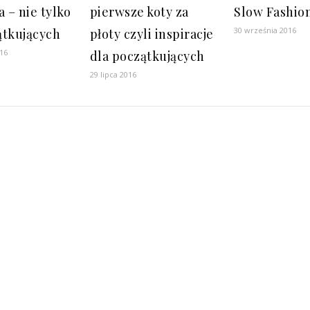
a – nie tylko
pierwsze koty za
Slow Fashio
30 września 2016
ątkujących
płoty czyli inspiracje
016
dla początkujących
29 lipca 2016