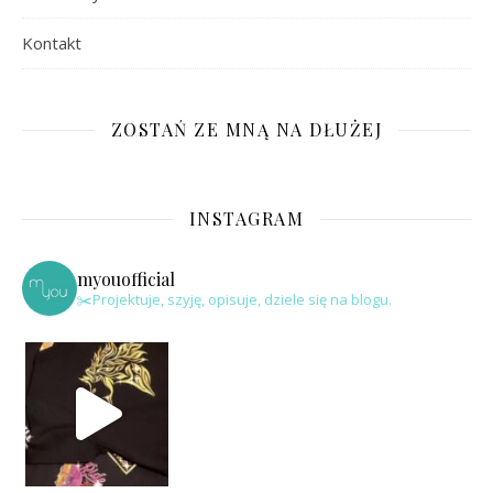
Kontakt
ZOSTAŃ ZE MNĄ NA DŁUŻEJ
INSTAGRAM
myouofficial
✂️Projektuje, szyję, opisuje, dziele się na blogu.