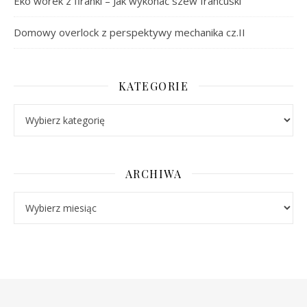
Eko worek z firanki – Jak wykonać szew francuski
Domowy overlock z perspektywy mechanika cz.II
KATEGORIE
Kategorie
ARCHIWA
Archiwa