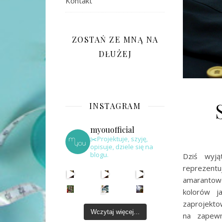
Kontakt
ZOSTAŃ ZE MNĄ NA
DŁUŻEJ
INSTAGRAM
myouofficial
✂️Projektuje, szyję,
opisuje, dziele się na
blogu.
Dziś wyją
reprezent
amarantowe
kolorów j
zaprojektow
Wczytaj więcej...
na zapewn