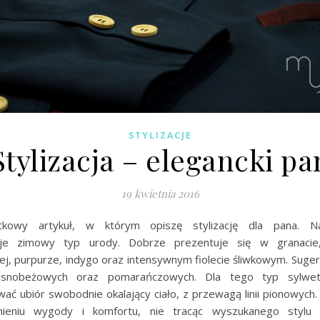
STYLIZACJE
Stylizacja – elegancki pa
19 kwietnia 2016
tkowy artykuł, w którym opiszę stylizację dla pana. 
uje zimowy typ urody. Dobrze prezentuje się w granacie,
j, purpurze, indygo oraz intensywnym fiolecie śliwkowym. Sugeru
asnobeżowych oraz pomarańczowych. Dla tego typ sylwetk
ać ubiór swobodnie okalający ciało, z przewagą linii pionowych.
ieniu wygody i komfortu, nie tracąc wyszukanego stylu i 