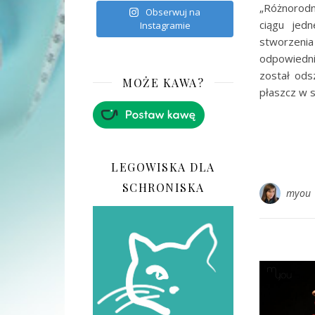
„Różnorodn
Obserwuj na
ciągu jedn
Instagramie
stworzeni
odpowiedni
został ods
MOŻE KAWA?
płaszcz w s
LEGOWISKA DLA
SCHRONISKA
myou