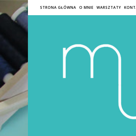
STRONA GŁÓWNA
O MNIE
WARSZTATY
KONT