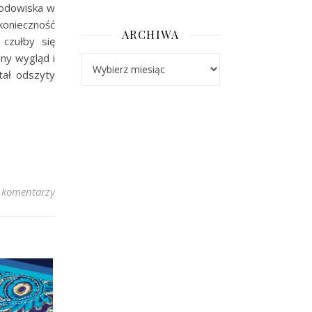
rodowiska w
konieczność
ARCHIWA
czułby się
ny wygląd i
Archiwa
tał odszyty
 komentarzy