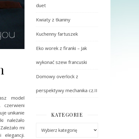
duet
Kwiaty z tkaniny
Kuchenny fartuszek
Eko worek z firanki – Jak
wykonać szew francuski
n
Domowy overlock z
perspektywy mechanika cz.II
Nasz model
 czerwieni
je unikanie
KATEGORIE
i należało
Kategorie
 Zależało mi
elegancji.