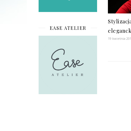
Stylizacj
EASE ATELIER
eleganck
19 kwietnia 20