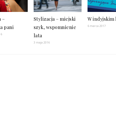
a –
Stylizacja – miejski
W indyjskim 
6 marca 2017
a pani
szyk, wspomnienie
16
lata
3 maja 2016