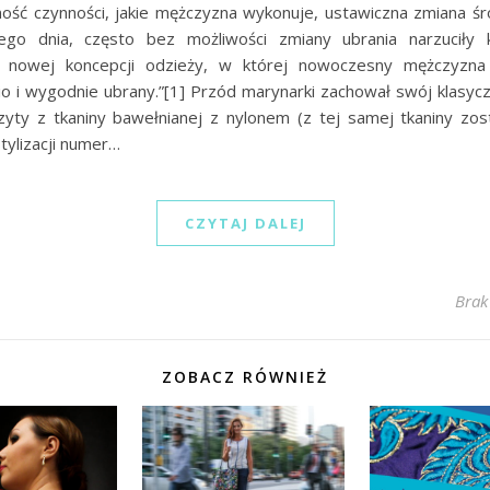
ość czynności, jakie mężczyzna wykonuje, ustawiczna zmiana ś
ego dnia, często bez możliwości zmiany ubrania narzuciły 
a nowej koncepcji odzieży, w której nowoczesny mężczyzna 
o i wygodnie ubrany.”[1] Przód marynarki zachował swój klasycz
zyty z tkaniny bawełnianej z nylonem (z tej samej tkaniny zos
tylizacji numer…
CZYTAJ DALEJ
Brak
ZOBACZ RÓWNIEŻ