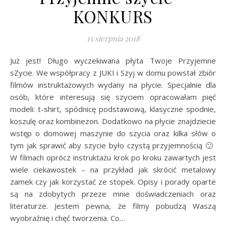
KONKURS
15 sierpnia 2018
Już jest! Długo wyczekiwana płyta Twoje Przyjemne
sZycie. We współpracy z JUKI i Szyj w domu powstał zbiór
filmów instruktażowych wydany na płycie. Specjalnie dla
osób, które interesują się szyciem opracowałam pięć
modeli: t-shirt, spódnicę podstawową, klasyczne spodnie,
koszulę oraz kombinezon. Dodatkowo na płycie znajdziecie
wstęp o domowej maszynie do szycia oraz kilka słów o
tym jak sprawić aby szycie było czystą przyjemnością 🙂
W filmach oprócz instruktażu krok po kroku zawartych jest
wiele ciekawostek – na przykład jak skrócić metalowy
zamek czy jak korzystać ze stopek. Opisy i porady oparte
są na zdobytych przeze mnie doświadczeniach oraz
literaturze. Jestem pewna, że filmy pobudzą Waszą
wyobraźnię i chęć tworzenia. Co…