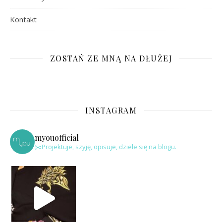
Kontakt
ZOSTAŃ ZE MNĄ NA DŁUŻEJ
INSTAGRAM
myouofficial
✂️Projektuje, szyję, opisuje, dziele się na blogu.