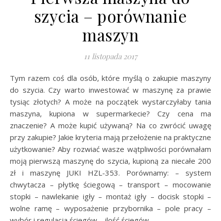
szycia – porównanie
maszyn
11 listopada 2017
Tym razem coś dla osób, które myślą o zakupie maszyny
do szycia. Czy warto inwestować w maszynę za prawie
tysiąc złotych? A może na początek wystarczyłaby tania
maszyna, kupiona w supermarkecie? Czy cena ma
znaczenie? A może kupić używaną? Na co zwrócić uwagę
przy zakupie? Jakie kryteria mają przełożenie na praktyczne
użytkowanie? Aby rozwiać wasze wątpliwości porównałam
moją pierwszą maszynę do szycia, kupioną za niecałe 200
zł i maszynę JUKI HZL-353. Porównamy: – system
chwytacza – płytkę ściegową – transport – mocowanie
stopki – nawlekanie igły – montaż igły – docisk stopki –
wolne ramę – wyposażenie przybornika – pole pracy –
wybór i regulacja ściegów – ilość ściegów –…