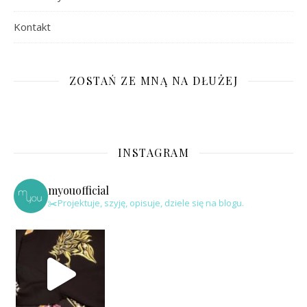
Kontakt
ZOSTAŃ ZE MNĄ NA DŁUŻEJ
INSTAGRAM
myouofficial
✂️Projektuje, szyję, opisuje, dziele się na blogu.