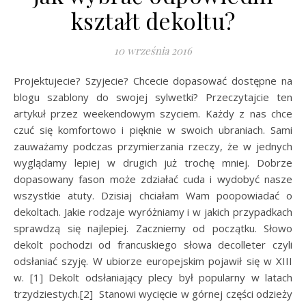
kształt dekoltu?
10 września 2016
Projektujecie? Szyjecie? Chcecie dopasować dostępne na
blogu szablony do swojej sylwetki? Przeczytajcie ten
artykuł przez weekendowym szyciem. Każdy z nas chce
czuć się komfortowo i pięknie w swoich ubraniach. Sami
zauważamy podczas przymierzania rzeczy, że w jednych
wyglądamy lepiej w drugich już trochę mniej. Dobrze
dopasowany fason może zdziałać cuda i wydobyć nasze
wszystkie atuty. Dzisiaj chciałam Wam poopowiadać o
dekoltach. Jakie rodzaje wyróżniamy i w jakich przypadkach
sprawdzą się najlepiej. Zaczniemy od początku. Słowo
dekolt pochodzi od francuskiego słowa decolleter czyli
odsłaniać szyję. W ubiorze europejskim pojawił się w XIII
w. [1] Dekolt odsłaniający plecy był popularny w latach
trzydziestych.[2] Stanowi wycięcie w górnej części odzieży