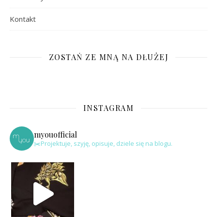
Kontakt
ZOSTAŃ ZE MNĄ NA DŁUŻEJ
INSTAGRAM
myouofficial
✂️Projektuje, szyję, opisuje, dziele się na blogu.