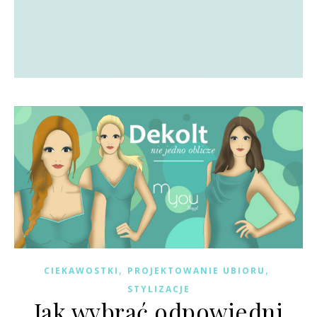
,
,
CIEKAWOSTKI
PROJEKTOWANIE UBIORU
STYLIZACJE
Jak wybrać odpowiedni