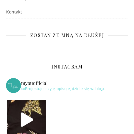
Kontakt
ZOSTAŃ ZE MNĄ NA DŁUŻEJ
INSTAGRAM
myouofficial
✂️Projektuje, szyję, opisuje, dziele się na blogu.