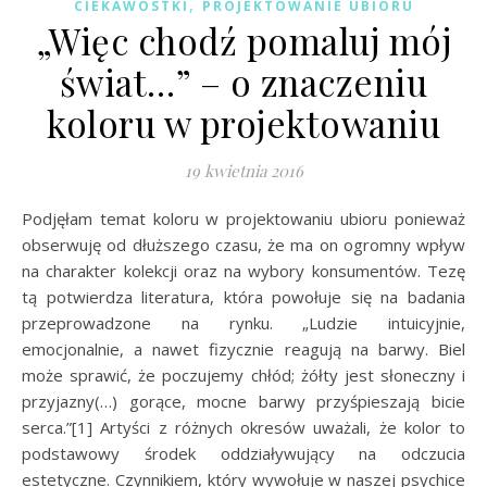
,
CIEKAWOSTKI
PROJEKTOWANIE UBIORU
„Więc chodź pomaluj mój
świat…” – o znaczeniu
koloru w projektowaniu
19 kwietnia 2016
Podjęłam temat koloru w projektowaniu ubioru ponieważ
obserwuję od dłuższego czasu, że ma on ogromny wpływ
na charakter kolekcji oraz na wybory konsumentów. Tezę
tą potwierdza literatura, która powołuje się na badania
przeprowadzone na rynku. „Ludzie intuicyjnie,
emocjonalnie, a nawet fizycznie reagują na barwy. Biel
może sprawić, że poczujemy chłód; żółty jest słoneczny i
przyjazny(…) gorące, mocne barwy przyśpieszają bicie
serca.”[1] Artyści z różnych okresów uważali, że kolor to
podstawowy środek oddziaływujący na odczucia
estetyczne. Czynnikiem, który wywołuje w naszej psychice