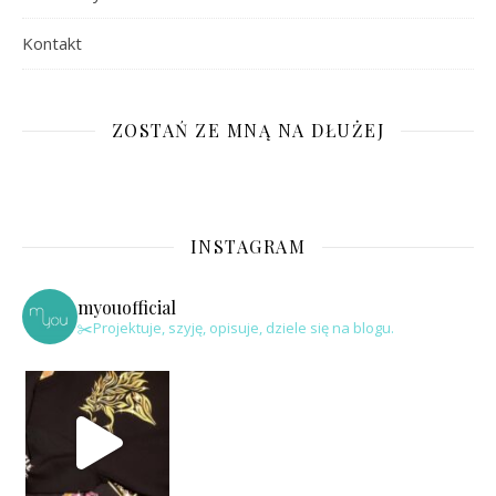
Kontakt
ZOSTAŃ ZE MNĄ NA DŁUŻEJ
INSTAGRAM
myouofficial
✂️Projektuje, szyję, opisuje, dziele się na blogu.