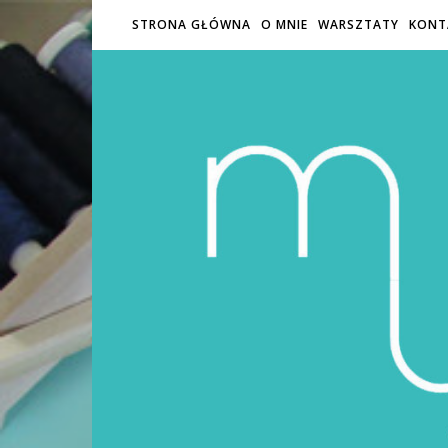
STRONA GŁÓWNA
O MNIE
WARSZTATY
KONT