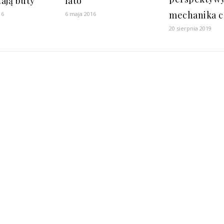
ają buty
lato
mechanika cz
16
6 maja 2016
20 sierpnia 2019