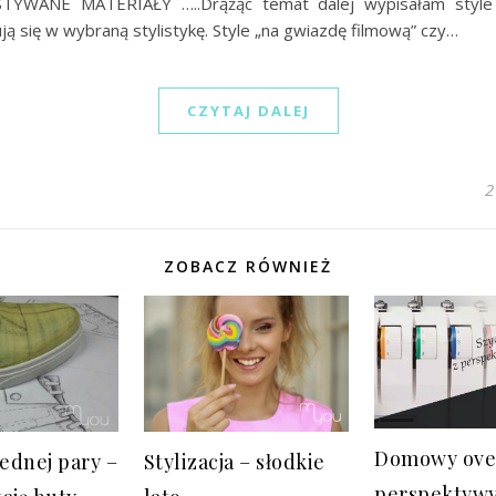
YWANE MATERIAŁY …..Drążąc temat dalej wypisałam style
ją się w wybraną stylistykę. Style „na gwiazdę filmową” czy…
CZYTAJ DALEJ
2
ZOBACZ RÓWNIEŻ
Domowy over
jednej pary –
Stylizacja – słodkie
perspektyw