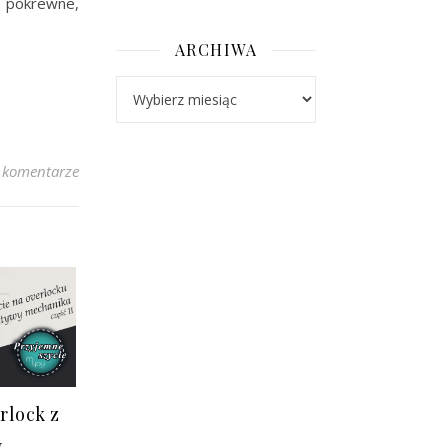
 pokrewne,
ARCHIWA
Archiwa
 komentarze
lock z
y