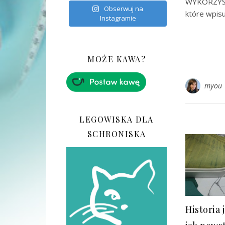
WYKORZYST
Obserwuj na
które wpisu
Instagramie
MOŻE KAWA?
myou
LEGOWISKA DLA
SCHRONISKA
Historia 