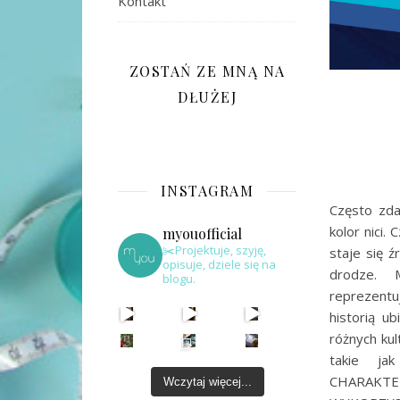
Kontakt
ZOSTAŃ ZE MNĄ NA
DŁUŻEJ
INSTAGRAM
Często zdar
kolor nici
myouofficial
✂️Projektuje, szyję,
staje się 
opisuje, dziele się na
drodze. 
blogu.
reprezentu
historią u
różnych ku
takie ja
CHARAK
Wczytaj więcej...