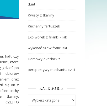
duet
Kwiaty z tkaniny
Kuchenny fartuszek
Eko worek z firanki – Jak
wykonać szew francuski
na, haft czy
Domowy overlock z
enie, które
ę gdzieś po
perspektywy mechanika cz.II
i ubiorów
waniem oraz
ił się on z
KATEGORIE
pólne cechy
 tkaniny.
Kategorie
 CZĘSTO