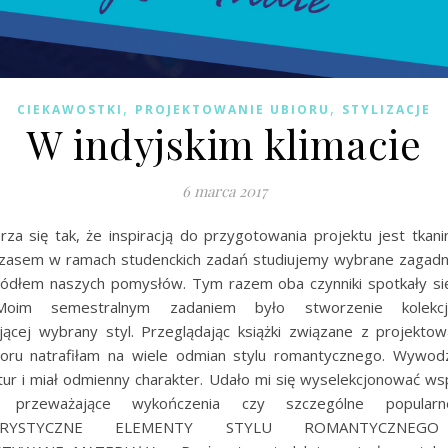
,
,
CIEKAWOSTKI
PROJEKTOWANIE UBIORU
STYLIZACJE
W indyjskim klimacie
6 marca 2017
za się tak, że inspiracją do przygotowania projektu jest tkani
. Czasem w ramach studenckich zadań studiujemy wybrane zagadni
źródłem naszych pomysłów. Tym razem oba czynniki spotkały si
Moim semestralnym zadaniem było stworzenie kolekcj
jącej wybrany styl. Przeglądając książki związane z projekto
bioru natrafiłam na wiele odmian stylu romantycznego. Wywodz
ltur i miał odmienny charakter. Udało mi się wyselekcjonować ws
k przeważające wykończenia czy szczególne popularne
TERYSTYCZNE ELEMENTY STYLU ROMANTYCZNEGO