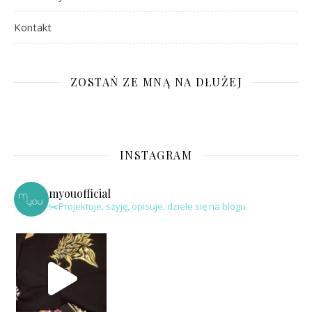
Kontakt
ZOSTAŃ ZE MNĄ NA DŁUŻEJ
INSTAGRAM
myouofficial
✂️Projektuje, szyję, opisuje, dziele się na blogu.