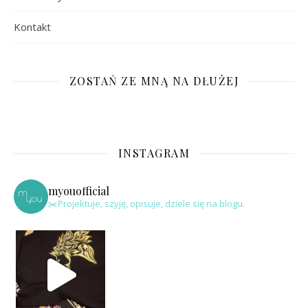
Kontakt
ZOSTAŃ ZE MNĄ NA DŁUŻEJ
INSTAGRAM
myouofficial
✂️Projektuje, szyję, opisuje, dziele się na blogu.