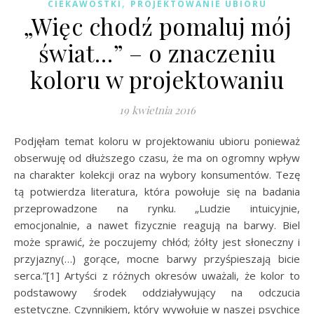
,
CIEKAWOSTKI
PROJEKTOWANIE UBIORU
„Więc chodź pomaluj mój
świat…” – o znaczeniu
koloru w projektowaniu
19 kwietnia 2016
Podjęłam temat koloru w projektowaniu ubioru ponieważ
obserwuję od dłuższego czasu, że ma on ogromny wpływ
na charakter kolekcji oraz na wybory konsumentów. Tezę
tą potwierdza literatura, która powołuje się na badania
przeprowadzone na rynku. „Ludzie intuicyjnie,
emocjonalnie, a nawet fizycznie reagują na barwy. Biel
może sprawić, że poczujemy chłód; żółty jest słoneczny i
przyjazny(…) gorące, mocne barwy przyśpieszają bicie
serca.”[1] Artyści z różnych okresów uważali, że kolor to
podstawowy środek oddziaływujący na odczucia
estetyczne. Czynnikiem, który wywołuje w naszej psychice