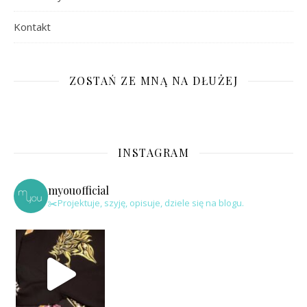
Kontakt
ZOSTAŃ ZE MNĄ NA DŁUŻEJ
INSTAGRAM
myouofficial
✂️Projektuje, szyję, opisuje, dziele się na blogu.