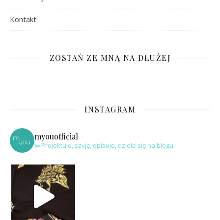
Kontakt
ZOSTAŃ ZE MNĄ NA DŁUŻEJ
INSTAGRAM
myouofficial
✂️Projektuje, szyję, opisuje, dziele się na blogu.