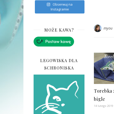
Obserwuj na
Instagramie
myou
MOŻE KAWA?
LEGOWISKA DLA
SCHRONISKA
Torebka 
bigle
14 lutego 2019