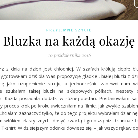
PRZYJEMNE SZYCIE
Bluzka na każdą okazję
10 października 2016
z z dnia na dzień jest chłodniej. W szafach królują ciepłe bluz
ygotowałam dziś dla Was propozycję gładkiej, białej bluzki z dzi
ię jako uzupełnienie stroju, a jednocześnie zapewni nam wię
ie szukałam takiej bluzki na sklepowych półkach, niestety
. Każda posiadała dodatki w różnej postaci. Postanowiłam sa
ły proces krok po kroku uwieczniłam na filmie. Jak zwykle szabl
 Chciałam zaznaczyć tylko, że do tego projektu wybrałam dzianin
m włókien elastycznych, dosyć zwartą i grubszą niż dzianina s
 T-shirt. W dzisiejszym odcinku dowiesz się: – jak wszyć rękaw d