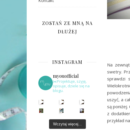
Kontakt
ZOSTAŃ ZE MNĄ NA
DŁUŻEJ
INSTAGRAM
Na zewnątr
swetry. Prz
myouofficial
sprawdzi s
✂️Projektuje, szyję,
Wielokrotn
opisuje, dziele się na
blogu.
powodzenia
uszyć, a ca
są poniżej.
z dodatkie
przykład na
Wczytaj więcej...