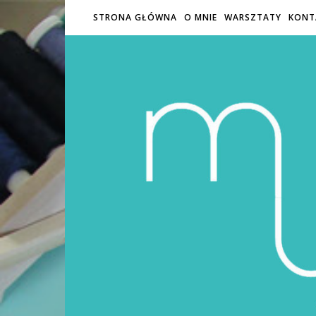
STRONA GŁÓWNA
O MNIE
WARSZTATY
KONT