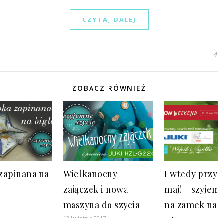
CZYTAJ DALEJ
4
ZOBACZ RÓWNIEŻ
zapinana na
Wielkanocny
I wtedy przy
zajączek i nowa
maj! – szyje
maszyna do szycia
na zamek na
13 kwietnia 2017