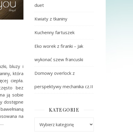
duet
Kwiaty z tkaniny
Kuchenny fartuszek
Eko worek z firanki – Jak
wykonać szew francuski
ki, bluzy i
Domowy overlock z
aniny, która
cej ciepła.
perspektywy mechanika cz.II
 często bez
ma ją sobie
ony dostępne
ę bawełnianą
KATEGORIE
tosowana na
Kategorie
o…