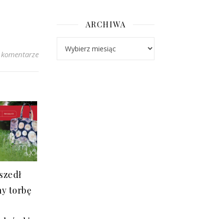
ARCHIWA
Archiwa
 komentarze
szedł
my torbę