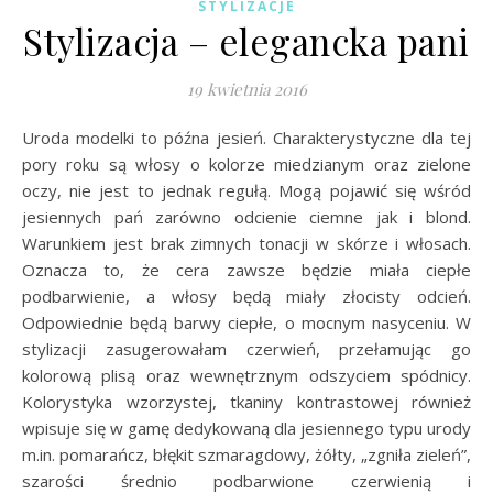
STYLIZACJE
Stylizacja – elegancka pani
19 kwietnia 2016
Uroda modelki to późna jesień. Charakterystyczne dla tej
pory roku są włosy o kolorze miedzianym oraz zielone
oczy, nie jest to jednak regułą. Mogą pojawić się wśród
jesiennych pań zarówno odcienie ciemne jak i blond.
Warunkiem jest brak zimnych tonacji w skórze i włosach.
Oznacza to, że cera zawsze będzie miała ciepłe
podbarwienie, a włosy będą miały złocisty odcień.
Odpowiednie będą barwy ciepłe, o mocnym nasyceniu. W
stylizacji zasugerowałam czerwień, przełamując go
kolorową plisą oraz wewnętrznym odszyciem spódnicy.
Kolorystyka wzorzystej, tkaniny kontrastowej również
wpisuje się w gamę dedykowaną dla jesiennego typu urody
m.in. pomarańcz, błękit szmaragdowy, żółty, „zgniła zieleń”,
szarości średnio podbarwione czerwienią i