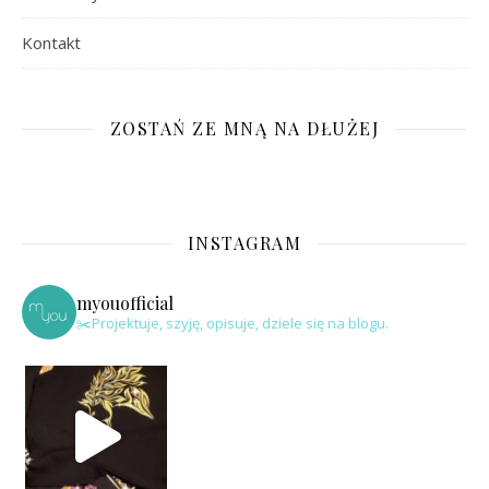
Kontakt
ZOSTAŃ ZE MNĄ NA DŁUŻEJ
INSTAGRAM
myouofficial
✂️Projektuje, szyję, opisuje, dziele się na blogu.