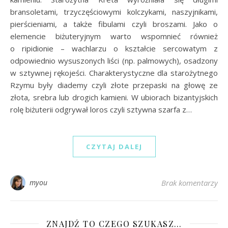
bransoletami, trzyczęściowymi kolczykami, naszyjnikami,
pierścieniami, a także fibulami czyli broszami. Jako o
elemencie biżuteryjnym warto wspomnieć również
o ripidionie – wachlarzu o kształcie sercowatym z
odpowiednio wysuszonych liści (np. palmowych), osadzony
w sztywnej rękojeści. Charakterystyczne dla starożytnego
Rzymu były diademy czyli złote przepaski na głowę ze
złota, srebra lub drogich kamieni. W ubiorach bizantyjskich
rolę biżuterii odgrywał loros czyli sztywna szarfa z…
CZYTAJ DALEJ
myou
Brak komentarzy
ZNAJDŹ TO CZEGO SZUKASZ…