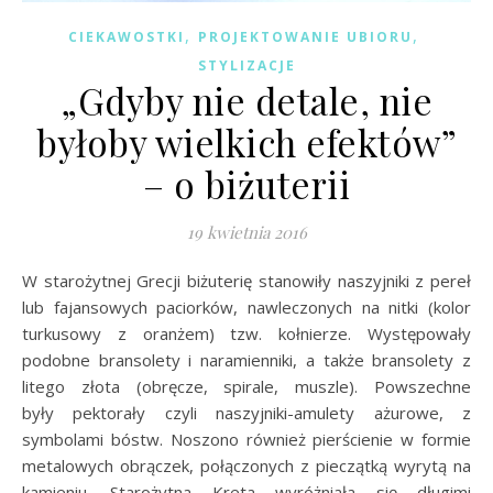
,
,
CIEKAWOSTKI
PROJEKTOWANIE UBIORU
STYLIZACJE
„Gdyby nie detale, nie
byłoby wielkich efektów”
– o biżuterii
19 kwietnia 2016
W starożytnej Grecji biżuterię stanowiły naszyjniki z pereł
lub fajansowych paciorków, nawleczonych na nitki (kolor
turkusowy z oranżem) tzw. kołnierze. Występowały
podobne bransolety i naramienniki, a także bransolety z
litego złota (obręcze, spirale, muszle). Powszechne
były pektorały czyli naszyjniki-amulety ażurowe, z
symbolami bóstw. Noszono również pierścienie w formie
metalowych obrączek, połączonych z pieczątką wyrytą na
kamieniu. Starożytna Kreta wyróżniała się długimi