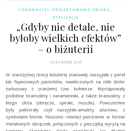
,
,
CIEKAWOSTKI
PROJEKTOWANIE UBIORU
STYLIZACJE
„Gdyby nie detale, nie
byłoby wielkich efektów”
– o biżuterii
19 kwietnia 2016
W starożytnej Grecji biżuterię stanowiły naszyjniki z pereł
lub fajansowych paciorków, nawleczonych na nitki (kolor
turkusowy z oranżem) tzw. kołnierze. Występowały
podobne bransolety i naramienniki, a także bransolety z
litego złota (obręcze, spirale, muszle). Powszechne
były pektorały czyli naszyjniki-amulety ażurowe, z
symbolami bóstw. Noszono również pierścienie w formie
metalowych obrączek, połączonych z pieczątką wyrytą na
kamieniu. Starożytna Kreta wyróżniała się długimi