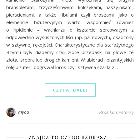
bransoletami, trzyczęściowymi kolczykami, naszyjnikami,
pierścieniami, a także fibulami czyli broszami. Jako o
elemencie biżuteryjnym warto wspomnieć również
o ripidionie – wachlarzu o kształcie sercowatym z
odpowiednio wysuszonych liści (np. palmowych), osadzony
w sztywnej rękojeści. Charakterystyczne dla starożytnego
Rzymu były diademy czyli złote przepaski na głowę ze
złota, srebra lub drogich kamieni. W ubiorach bizantyjskich
rolę biżuterii odgrywał loros czyli sztywna szarfa z…
CZYTAJ DALEJ
myou
Brak komentarzy
ZNAJDŹ TO CZEGO SZUKASZ…