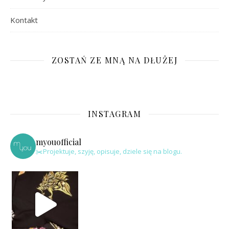
Kontakt
ZOSTAŃ ZE MNĄ NA DŁUŻEJ
INSTAGRAM
myouofficial
✂️Projektuje, szyję, opisuje, dziele się na blogu.