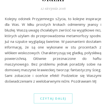
12 sierpnia 2016
Kolejny odcinek Przyjemnego sZycia, to kolejne inspiracje
dla Was. W kilku prostych krokach odmienimy jeansy i
bluzkę. Waszą uwagę chciałabym zwrócić na wyjątkowe nici,
których użyłam do przeprowadzenia metamorfozy spodni.
Już na szpulce wyglądają świetnie. W pasmanterii dostałam
informację, że są one wykonane w stu procentach z
włókien wiskozowych. Charakteryzują się gładką, połyskliwą
powierzchnią. Głównie przeznaczone do haftu
maszynowego. Bez problemu jednak poradziły sobie na
domowej maszynie krawieckiej tworząc fantastyczny ścieg.
Sami zobaczcie i oceńcie efekt! Podzielcie się Waszymi
doświadczeniami z wielobarwnymi nićmi. Pozdrawiam MJ
CZYTAJ DALEJ