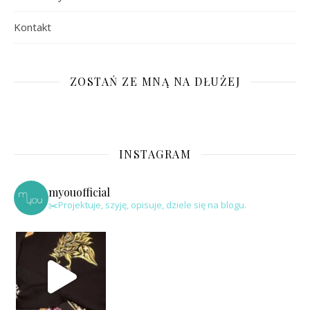
Kontakt
ZOSTAŃ ZE MNĄ NA DŁUŻEJ
INSTAGRAM
myouofficial
✂️Projektuje, szyję, opisuje, dziele się na blogu.