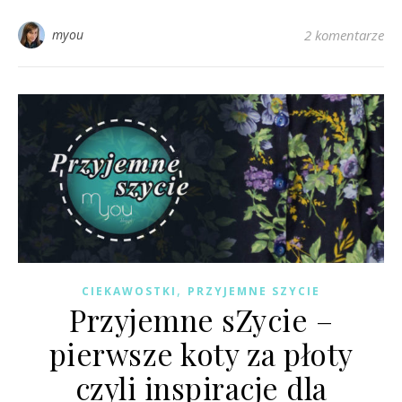
myou
2 komentarze
,
CIEKAWOSTKI
PRZYJEMNE SZYCIE
Przyjemne sZycie –
pierwsze koty za płoty
czyli inspiracje dla