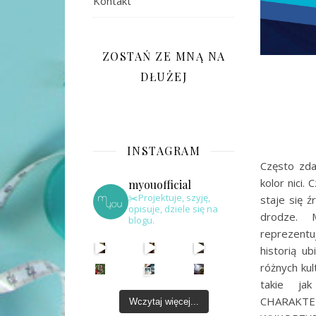
Kontakt
ZOSTAŃ ZE MNĄ NA
DŁUŻEJ
INSTAGRAM
Często zdar
kolor nici
myouofficial
✂️Projektuje, szyję,
staje się 
opisuje, dziele się na
drodze. 
blogu.
reprezentu
historią u
różnych ku
takie ja
CHARAK
Wczytaj więcej...