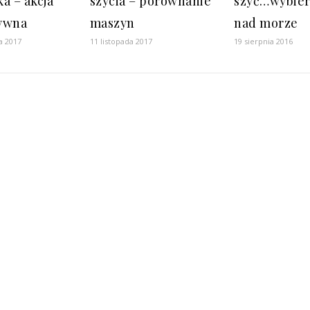
a – akcja
szycia – porównanie
szyć…wybier
ywna
maszyn
nad morze
a 2017
11 listopada 2017
19 sierpnia 2016