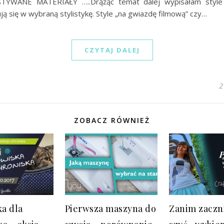
YWANE MATERIAŁY …..Drążąc temat dalej wypisałam style
ją się w wybraną stylistykę. Style „na gwiazdę filmową” czy…
CZYTAJ DALEJ
2
ZOBACZ RÓWNIEŻ
a dla
Pierwsza maszyna do
Zanim zacz