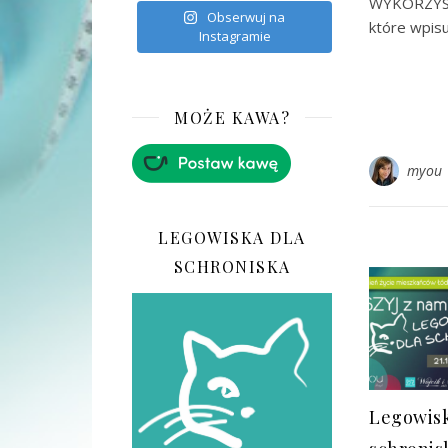
WYKORZYST
Obserwuj na
które wpisu
Instagramie
MOŻE KAWA?
myou
LEGOWISKA DLA
SCHRONISKA
Legowisk