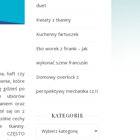
duet
Kwiaty z tkaniny
Kuchenny fartuszek
Eko worek z firanki – Jak
wykonać szew francuski
na, haft czy
Domowy overlock z
enie, które
ę gdzieś po
perspektywy mechanika cz.II
i ubiorów
waniem oraz
ił się on z
KATEGORIE
pólne cechy
 tkaniny.
Kategorie
 CZĘSTO