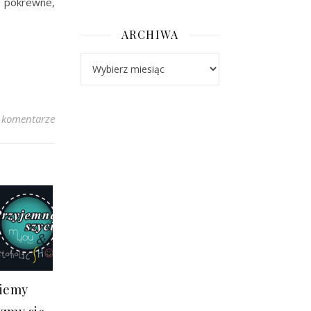
 pokrewne,
ARCHIWA
Archiwa
 komentarze
niemy