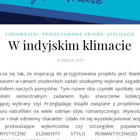
,
,
CIEKAWOSTKI
PROJEKTOWANIE UBIORU
STYLIZACJE
W indyjskim klimacie
6 marca 2017
za się tak, że inspiracją do przygotowania projektu jest tkani
. Czasem w ramach studenckich zadań studiujemy wybrane zagadni
źródłem naszych pomysłów. Tym razem oba czynniki spotkały si
Moim semestralnym zadaniem było stworzenie kolekcj
jącej wybrany styl. Przeglądając książki związane z projekto
bioru natrafiłam na wiele odmian stylu romantycznego. Wywodz
ltur i miał odmienny charakter. Udało mi się wyselekcjonować ws
k przeważające wykończenia czy szczególne popularne
TERYSTYCZNE ELEMENTY STYLU ROMANTYCZNEGO