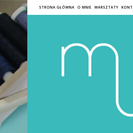
STRONA GŁÓWNA
O MNIE
WARSZTATY
KONT