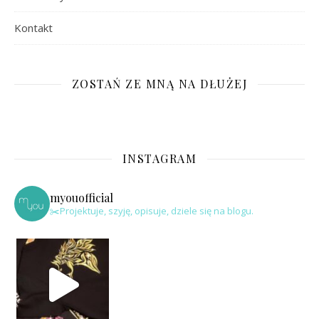
Kontakt
ZOSTAŃ ZE MNĄ NA DŁUŻEJ
INSTAGRAM
myouofficial
✂️Projektuje, szyję, opisuje, dziele się na blogu.