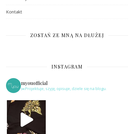
Kontakt
ZOSTAŃ ZE MNĄ NA DŁUŻEJ
INSTAGRAM
myouofficial
✂️Projektuje, szyję, opisuje, dziele się na blogu.